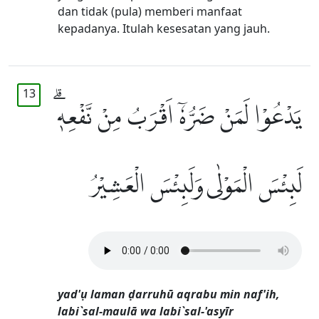
dan tidak (pula) memberi manfaat
kepadanya. Itulah kesesatan yang jauh.
13
يَدْعُوْا لَمَنْ ضَرُّهٗٓ اَقْرَبُ مِنْ نَّفْعِهٖۗ
لَبِئْسَ الْمَوْلٰى وَلَبِئْسَ الْعَشِيْرُ
yad'ụ laman ḍarruhū aqrabu min naf'ih,
labi`sal-maulā wa labi`sal-'asyīr