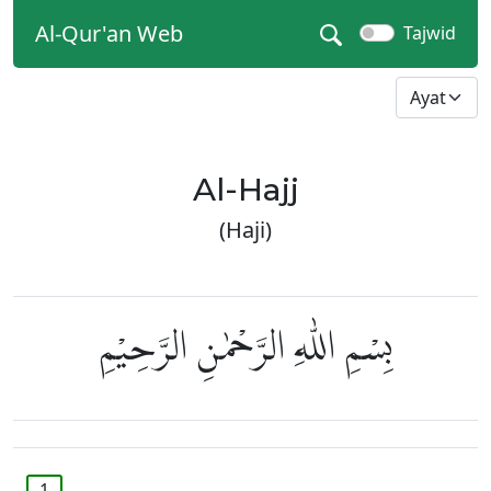
Al-Qur'an Web
Tajwid
Al-Hajj
(Haji)
بِسْمِ اللّٰهِ الرَّحْمٰنِ الرَّحِيْمِ
1