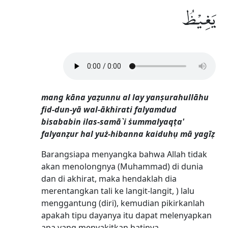
يَغِيْظُ
mang kāna yaẓunnu al lay yanṣurahullāhu
fid-dun-yā wal-ākhirati falyamdud
bisababin ilas-samā`i ṡummalyaqṭa'
falyanẓur hal yuż-hibanna kaiduhụ mā yagīẓ
Barangsiapa menyangka bahwa Allah tidak
akan menolongnya (Muhammad) di dunia
dan di akhirat, maka hendaklah dia
merentangkan tali ke langit-langit, ) lalu
menggantung (diri), kemudian pikirkanlah
apakah tipu dayanya itu dapat melenyapkan
apa yang menyakitkan hatinya.