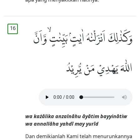
16
وَكَذٰلِكَ اَنْزَلْنٰهُ اٰيٰتٍۢ بَيِّنٰتٍۙ وَّاَنَّ
اللّٰهَ يَهْدِيْ مَنْ يُّرِيْدُ
wa każālika anzalnāhu āyātim bayyinātiw
wa annallāha yahdī may yurīd
Dan demikianlah Kami telah menurunkannya