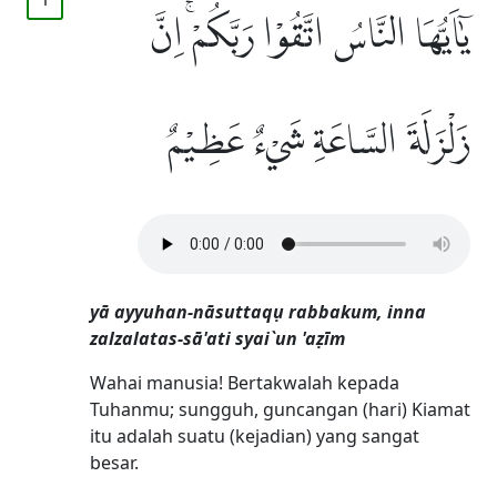
يٰٓاَيُّهَا النَّاسُ اتَّقُوْا رَبَّكُمْۚ اِنَّ
زَلْزَلَةَ السَّاعَةِ شَيْءٌ عَظِيْمٌ
yā ayyuhan-nāsuttaqụ rabbakum, inna
zalzalatas-sā'ati syai`un 'aẓīm
Wahai manusia! Bertakwalah kepada
Tuhanmu; sungguh, guncangan (hari) Kiamat
itu adalah suatu (kejadian) yang sangat
besar.