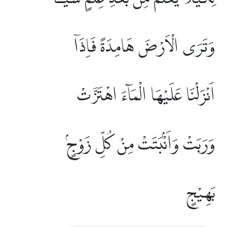
وَتَرَى الْاَرْضَ هَامِدَةً فَاِذَآ
اَنْزَلْنَا عَلَيْهَا الْمَاۤءَ اهْتَزَّتْ
وَرَبَتْ وَاَنْۢبَتَتْ مِنْ كُلِّ زَوْجٍۢ
بَهِيْجٍ