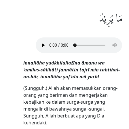
مَا يُرِيْدُ
innallāha yudkhilullażīna āmanụ wa
'amiluṣ-ṣāliḥāti jannātin tajrī min taḥtihal-
an-hār, innallāha yaf'alu mā yurīd
(Sungguh,) Allah akan memasukkan orang-
orang yang beriman dan mengerjakan
kebajikan ke dalam surga-surga yang
mengalir di bawahnya sungai-sungai.
Sungguh, Allah berbuat apa yang Dia
kehendaki.