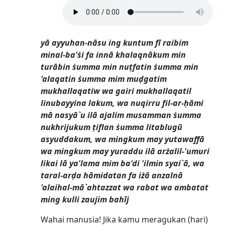
yā ayyuhan-nāsu ing kuntum fī raibim
minal-ba'ṡi fa innā khalaqnākum min
turābin ṡumma min nuṭfatin ṡumma min
'alaqatin ṡumma mim muḍgatim
mukhallaqatiw wa gairi mukhallaqatil
linubayyina lakum, wa nuqirru fil-ar-ḥāmi
mā nasyā`u ilā ajalim musamman ṡumma
nukhrijukum ṭiflan ṡumma litablugū
asyuddakum, wa mingkum may yutawaffā
wa mingkum may yuraddu ilā arżalil-'umuri
likai lā ya'lama mim ba'di 'ilmin syai`ā, wa
taral-arḍa hāmidatan fa iżā anzalnā
'alaihal-mā`ahtazzat wa rabat wa ambatat
ming kulli zaujim bahīj
Wahai manusia! Jika kamu meragukan (hari)