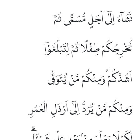
نَشَاۤءُ اِلٰٓى اَجَلٍ مُّسَمًّى ثُمَّ
نُخْرِجُكُمْ طِفْلًا ثُمَّ لِتَبْلُغُوْٓا
اَشُدَّكُمْۚ وَمِنْكُمْ مَّنْ يُّتَوَفّٰى
وَمِنْكُمْ مَّنْ يُّرَدُّ اِلٰٓى اَرْذَلِ الْعُمُرِ
لِكَيْلَا يَعْلَمَ مِنْۢ بَعْدِ عِلْمٍ شَيْـًٔاۗ