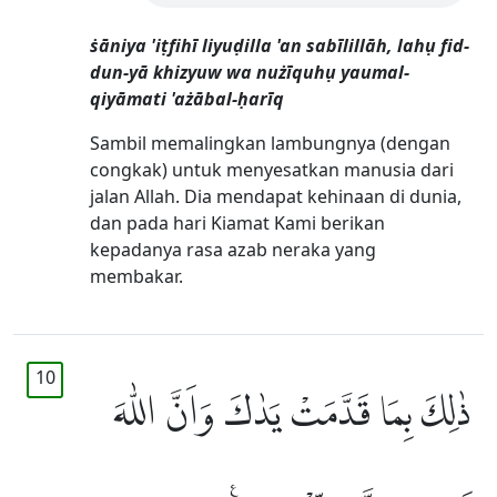
ṡāniya 'iṭfihī liyuḍilla 'an sabīlillāh, lahụ fid-
dun-yā khizyuw wa nużīquhụ yaumal-
qiyāmati 'ażābal-ḥarīq
Sambil memalingkan lambungnya (dengan
congkak) untuk menyesatkan manusia dari
jalan Allah. Dia mendapat kehinaan di dunia,
dan pada hari Kiamat Kami berikan
kepadanya rasa azab neraka yang
membakar.
10
ذٰلِكَ بِمَا قَدَّمَتْ يَدٰكَ وَاَنَّ اللّٰهَ