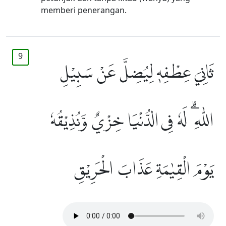
memberi penerangan.
9
ثَانِيَ عِطْفِهٖ لِيُضِلَّ عَنْ سَبِيْلِ
اللّٰهِ ۗ لَهٗ فِى الدُّنْيَا خِزْيٌ وَّنُذِيْقُهٗ
يَوْمَ الْقِيٰمَةِ عَذَابَ الْحَرِيْقِ