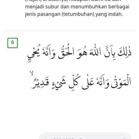
menjadi subur dan menumbuhkan berbagai
jenis pasangan (tetumbuhan) yang indah.
6
ذٰلِكَ بِاَنَّ اللّٰهَ هُوَ الْحَقُّ وَاَنَّهٗ يُحْيِ
الْمَوْتٰى وَاَنَّهٗ عَلٰى كُلِّ شَيْءٍ قَدِيْرٌ ۙ