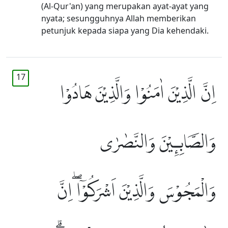
(Al-Qur'an) yang merupakan ayat-ayat yang
nyata; sesungguhnya Allah memberikan
petunjuk kepada siapa yang Dia kehendaki.
17
اِنَّ الَّذِيْنَ اٰمَنُوْا وَالَّذِيْنَ هَادُوْا
وَالصَّابِـِٕيْنَ وَالنَّصٰرٰى
وَالْمَجُوْسَ وَالَّذِيْنَ اَشْرَكُوْٓا ۖاِنَّ