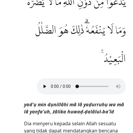
يَدْعُوْا مِنْ دُوْنِ اللّٰهِ مَا لَا يَضُرُّهٗ
وَمَا لَا يَنْفَعُهٗۗ ذٰلِكَ هُوَ الضَّلٰلُ
الْبَعِيْدُ ۚ
yad'ụ min dụnillāhi mā lā yaḍurruhụ wa mā
lā yanfa'uh, żālika huwaḍ-ḍalālul-ba'īd
Dia menyeru kepada selain Allah sesuatu
yang tidak dapat mendatangkan bencana