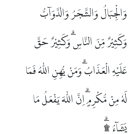
وَالْجِبَالُ وَالشَّجَرُ وَالدَّوَاۤبُّ
وَكَثِيْرٌ مِّنَ النَّاسِۗ وَكَثِيْرٌ حَقَّ
عَلَيْهِ الْعَذَابُۗ وَمَنْ يُّهِنِ اللّٰهُ فَمَا
لَهٗ مِنْ مُّكْرِمٍۗ اِنَّ اللّٰهَ يَفْعَلُ مَا
يَشَاۤءُ ۩ۗ