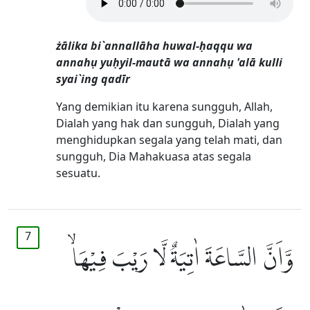
żālika bi`annallāha huwal-ḥaqqu wa
annahụ yuḥyil-mautā wa annahụ 'alā kulli
syai`ing qadīr
Yang demikian itu karena sungguh, Allah,
Dialah yang hak dan sungguh, Dialah yang
menghidupkan segala yang telah mati, dan
sungguh, Dia Mahakuasa atas segala
sesuatu.
7
وَّاَنَّ السَّاعَةَ اٰتِيَةٌ لَّا رَيْبَ فِيْهَاۙ