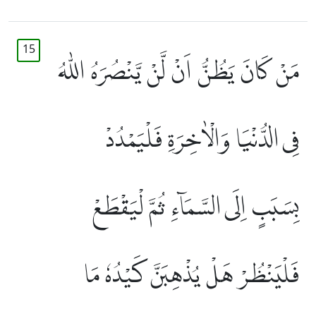
15
مَنْ كَانَ يَظُنُّ اَنْ لَّنْ يَّنْصُرَهُ اللّٰهُ
فِى الدُّنْيَا وَالْاٰخِرَةِ فَلْيَمْدُدْ
بِسَبَبٍ اِلَى السَّمَاۤءِ ثُمَّ لْيَقْطَعْ
فَلْيَنْظُرْ هَلْ يُذْهِبَنَّ كَيْدُهٗ مَا