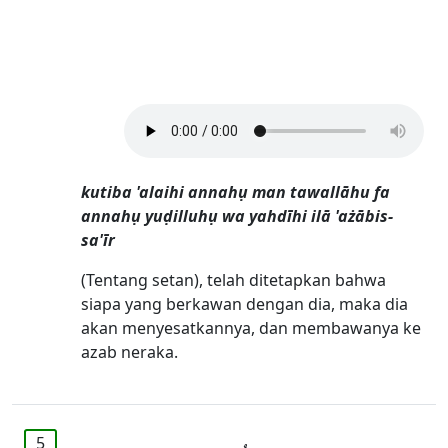
kutiba 'alaihi annahụ man tawallāhu fa
annahụ yuḍilluhụ wa yahdīhi ilā 'ażābis-
sa'īr
(Tentang setan), telah ditetapkan bahwa
siapa yang berkawan dengan dia, maka dia
akan menyesatkannya, dan membawanya ke
azab neraka.
5