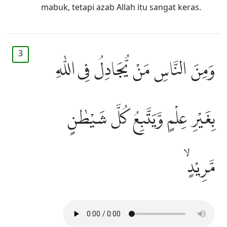
mabuk, tetapi azab Allah itu sangat keras.
3
وَمِنَ النَّاسِ مَنْ يُّجَادِلُ فِى اللّٰهِ
بِغَيْرِ عِلْمٍ وَّيَتَّبِعُ كُلَّ شَيْطٰنٍ
مَّرِيْدٍۙ