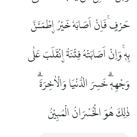
حَرْفٍۚ فَاِنْ اَصَابَهٗ خَيْرُ ِۨاطْمَـَٔنَّ
بِهٖۚ وَاِنْ اَصَابَتْهُ فِتْنَةُ ِۨانْقَلَبَ عَلٰى
وَجْهِهٖۗ خَسِرَ الدُّنْيَا وَالْاٰخِرَةَۗ
ذٰلِكَ هُوَ الْخُسْرَانُ الْمُبِيْنُ