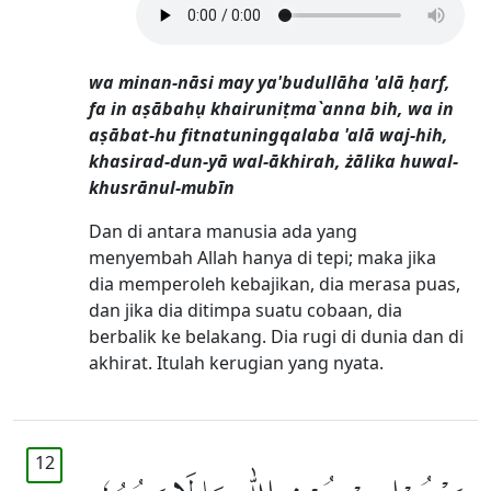
wa minan-nāsi may ya'budullāha 'alā ḥarf,
fa in aṣābahụ khairuniṭma`anna bih, wa in
aṣābat-hu fitnatuningqalaba 'alā waj-hih,
khasirad-dun-yā wal-ākhirah, żālika huwal-
khusrānul-mubīn
Dan di antara manusia ada yang
menyembah Allah hanya di tepi; maka jika
dia memperoleh kebajikan, dia merasa puas,
dan jika dia ditimpa suatu cobaan, dia
berbalik ke belakang. Dia rugi di dunia dan di
akhirat. Itulah kerugian yang nyata.
12