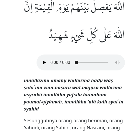
اللّٰهَ يَفْصِلُ بَيْنَهُمْ يَوْمَ الْقِيٰمَةِۗ اِنَّ
اللّٰهَ عَلٰى كُلِّ شَيْءٍ شَهِيْدٌ
innallażīna āmanụ wallażīna hādụ waṣ-
ṣābi`īna wan-naṣārā wal-majụsa wallażīna
asyrakū innallāha yafṣilu bainahum
yaumal-qiyāmah, innallāha 'alā kulli syai`in
syahīd
Sesungguhnya orang-orang beriman, orang
Yahudi, orang Sabiin, orang Nasrani, orang