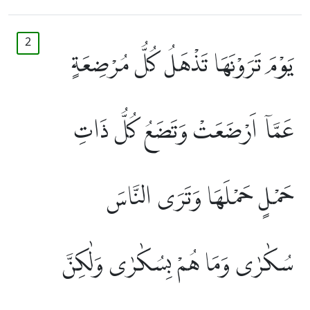
2
يَوْمَ تَرَوْنَهَا تَذْهَلُ كُلُّ مُرْضِعَةٍ
عَمَّآ اَرْضَعَتْ وَتَضَعُ كُلُّ ذَاتِ
حَمْلٍ حَمْلَهَا وَتَرَى النَّاسَ
سُكٰرٰى وَمَا هُمْ بِسُكٰرٰى وَلٰكِنَّ