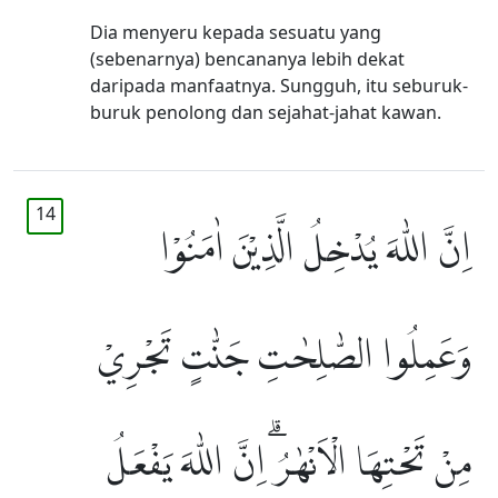
Dia menyeru kepada sesuatu yang
(sebenarnya) bencananya lebih dekat
daripada manfaatnya. Sungguh, itu seburuk-
buruk penolong dan sejahat-jahat kawan.
14
اِنَّ اللّٰهَ يُدْخِلُ الَّذِيْنَ اٰمَنُوْا
وَعَمِلُوا الصّٰلِحٰتِ جَنّٰتٍ تَجْرِيْ
مِنْ تَحْتِهَا الْاَنْهٰرُۗ اِنَّ اللّٰهَ يَفْعَلُ