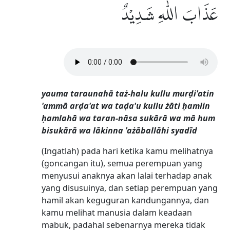
عَذَابَ اللّٰهِ شَدِيْدٌ
yauma taraunahā taż-halu kullu murḍi'atin
'ammā arḍa'at wa taḍa'u kullu żāti ḥamlin
ḥamlahā wa taran-nāsa sukārā wa mā hum
bisukārā wa lākinna 'ażāballāhi syadīd
(Ingatlah) pada hari ketika kamu melihatnya
(goncangan itu), semua perempuan yang
menyusui anaknya akan lalai terhadap anak
yang disusuinya, dan setiap perempuan yang
hamil akan keguguran kandungannya, dan
kamu melihat manusia dalam keadaan
mabuk, padahal sebenarnya mereka tidak