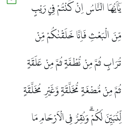
يٰٓاَيُّهَا النَّاسُ اِنْ كُنْتُمْ فِيْ رَيْبٍ
مِّنَ الْبَعْثِ فَاِنَّا خَلَقْنٰكُمْ مِّنْ
تُرَابٍ ثُمَّ مِنْ نُّطْفَةٍ ثُمَّ مِنْ عَلَقَةٍ
ثُمَّ مِنْ مُّضْغَةٍ مُّخَلَّقَةٍ وَّغَيْرِ مُخَلَّقَةٍ
لِّنُبَيِّنَ لَكُمْۗ وَنُقِرُّ فِى الْاَرْحَامِ مَا