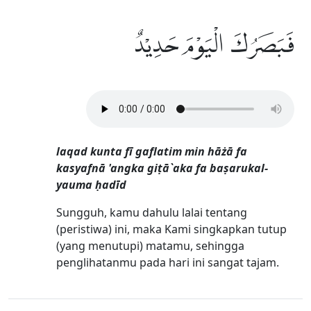
فَبَصَرُكَ الْيَوْمَ حَدِيْدٌ
laqad kunta fī gaflatim min hāżā fa
kasyafnā 'angka giṭā`aka fa baṣarukal-
yauma ḥadīd
Sungguh, kamu dahulu lalai tentang
(peristiwa) ini, maka Kami singkapkan tutup
(yang menutupi) matamu, sehingga
penglihatanmu pada hari ini sangat tajam.