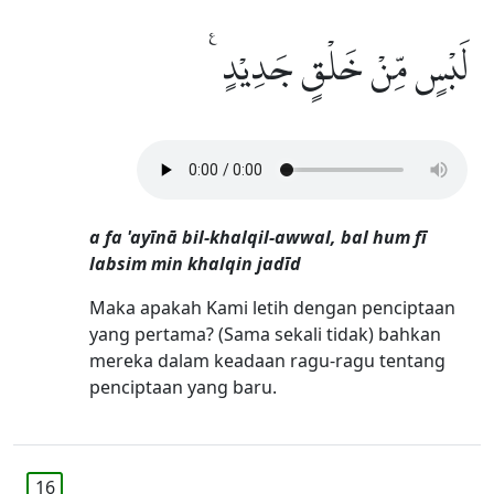
لَبْسٍ مِّنْ خَلْقٍ جَدِيْدٍ ࣖ
a fa 'ayīnā bil-khalqil-awwal, bal hum fī
labsim min khalqin jadīd
Maka apakah Kami letih dengan penciptaan
yang pertama? (Sama sekali tidak) bahkan
mereka dalam keadaan ragu-ragu tentang
penciptaan yang baru.
16