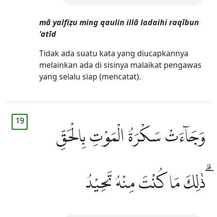
mā yalfiẓu ming qaulin illā ladaihi raqībun
'atīd
Tidak ada suatu kata yang diucapkannya
melainkan ada di sisinya malaikat pengawas
yang selalu siap (mencatat).
19
وَجَاۤءَتْ سَكْرَةُ الْمَوْتِ بِالْحَقِّ
ۗذٰلِكَ مَا كُنْتَ مِنْهُ تَحِيْدُ