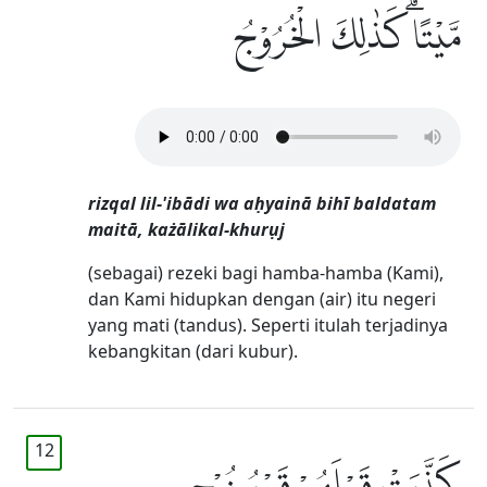
مَّيْتًاۗ كَذٰلِكَ الْخُرُوْجُ
rizqal lil-'ibādi wa aḥyainā bihī baldatam
maitā, każālikal-khurụj
(sebagai) rezeki bagi hamba-hamba (Kami),
dan Kami hidupkan dengan (air) itu negeri
yang mati (tandus). Seperti itulah terjadinya
kebangkitan (dari kubur).
12