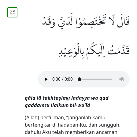
28
قَالَ لَا تَخْتَصِمُوْا لَدَيَّ وَقَدْ
قَدَّمْتُ اِلَيْكُمْ بِالْوَعِيْدِ
qāla lā takhtaṣimụ ladayya wa qad
qaddamtu ilaikum bil-wa'īd
(Allah) berfirman, “Janganlah kamu
bertengkar di hadapan-Ku, dan sungguh,
dahulu Aku telah memberikan ancaman