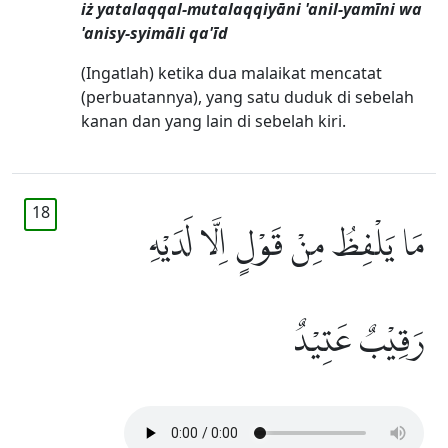
iż yatalaqqal-mutalaqqiyāni 'anil-yamīni wa
'anisy-syimāli qa'īd
(Ingatlah) ketika dua malaikat mencatat
(perbuatannya), yang satu duduk di sebelah
kanan dan yang lain di sebelah kiri.
18
مَا يَلْفِظُ مِنْ قَوْلٍ اِلَّا لَدَيْهِ
رَقِيْبٌ عَتِيْدٌ