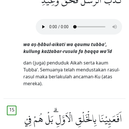
كَذَّبَ الرُّسُلَ فَحَقَّ وَعِيْدِ
wa aṣ-ḥābul-aikati wa qaumu tubba',
kullung każżabar-rusula fa ḥaqqa wa'īd
dan (juga) penduduk Aikah serta kaum
Tubba‘. Semuanya telah mendustakan rasul-
rasul maka berlakulah ancaman-Ku (atas
mereka).
15
اَفَعَيِيْنَا بِالْخَلْقِ الْاَوَّلِۗ بَلْ هُمْ فِيْ