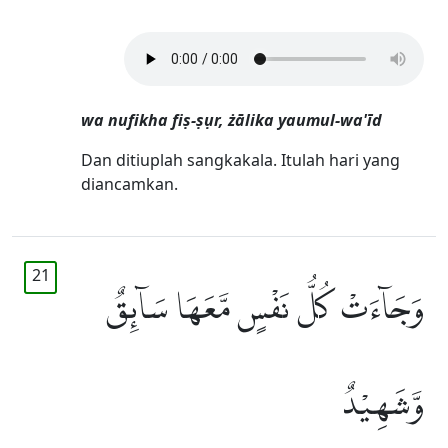
wa nufikha fiṣ-ṣụr, żālika yaumul-wa'īd
Dan ditiuplah sangkakala. Itulah hari yang
diancamkan.
21
وَجَاۤءَتْ كُلُّ نَفْسٍ مَّعَهَا سَاۤىِٕقٌ
وَّشَهِيْدٌ