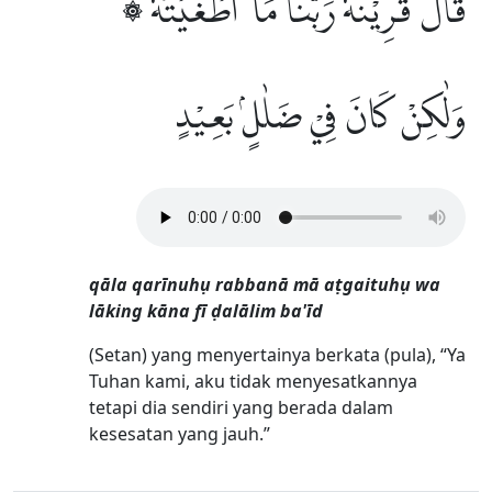
۞ قَالَ قَرِيْنُهٗ رَبَّنَا مَآ اَطْغَيْتُهٗ
وَلٰكِنْ كَانَ فِيْ ضَلٰلٍۢ بَعِيْدٍ
qāla qarīnuhụ rabbanā mā aṭgaituhụ wa
lāking kāna fī ḍalālim ba'īd
(Setan) yang menyertainya berkata (pula), “Ya
Tuhan kami, aku tidak menyesatkannya
tetapi dia sendiri yang berada dalam
kesesatan yang jauh.”