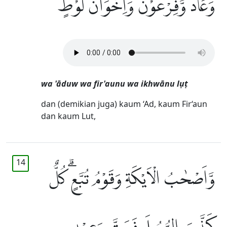
وَعَادٌ وَّفِرْعَوْنُ وَاِخْوَانُ لُوْطٍۙ
wa 'āduw wa fir'aunu wa ikhwānu lụṭ
dan (demikian juga) kaum ‘Ad, kaum Fir‘aun
dan kaum Lut,
14
وَّاَصْحٰبُ الْاَيْكَةِ وَقَوْمُ تُبَّعٍۗ كُلٌّ