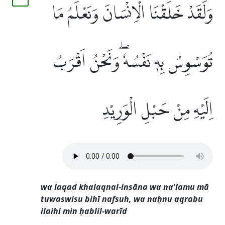
وَلَقَدْ خَلَقْنَا الْاِنْسَانَ وَنَعْلَمُ مَا
تُوَسْوِسُ بِهٖ نَفْسُهٗ ۖوَنَحْنُ اَقْرَبُ
اِلَيْهِ مِنْ حَبْلِ الْوَرِيْدِ
wa laqad khalaqnal-insāna wa na'lamu mā
tuwaswisu bihī nafsuh, wa naḥnu aqrabu
ilaihi min ḥablil-warīd