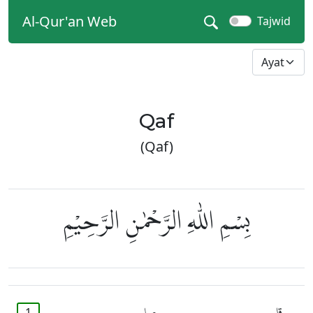
Al-Qur'an Web
Tajwid
Qaf
(Qaf)
بِسْمِ اللّٰهِ الرَّحْمٰنِ الرَّحِيْمِ
1