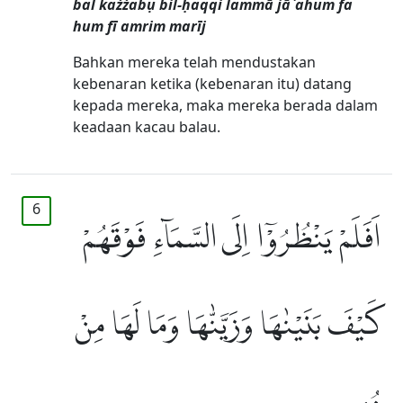
bal każżabụ bil-ḥaqqi lammā jā`ahum fa
hum fī amrim marīj
Bahkan mereka telah mendustakan
kebenaran ketika (kebenaran itu) datang
kepada mereka, maka mereka berada dalam
keadaan kacau balau.
6
اَفَلَمْ يَنْظُرُوْٓا اِلَى السَّمَاۤءِ فَوْقَهُمْ
كَيْفَ بَنَيْنٰهَا وَزَيَّنّٰهَا وَمَا لَهَا مِنْ