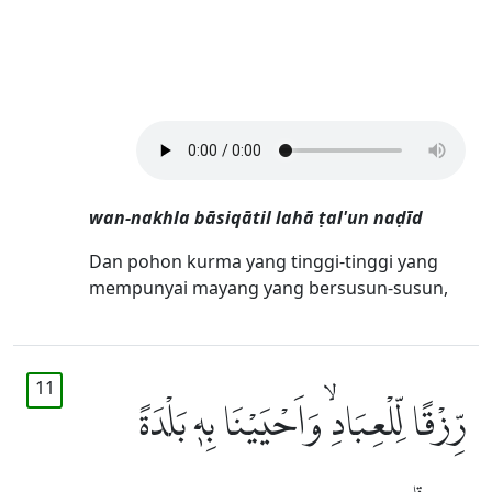
wan-nakhla bāsiqātil lahā ṭal'un naḍīd
Dan pohon kurma yang tinggi-tinggi yang
mempunyai mayang yang bersusun-susun,
11
رِّزْقًا لِّلْعِبَادِۙ وَاَحْيَيْنَا بِهٖ بَلْدَةً