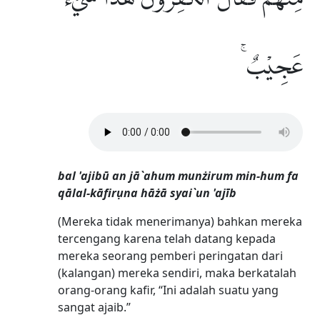
عَجِيْبٌ ۚ
bal 'ajibū an jā`ahum munżirum min-hum fa
qālal-kāfirụna hāżā syai`un 'ajīb
(Mereka tidak menerimanya) bahkan mereka
tercengang karena telah datang kepada
mereka seorang pemberi peringatan dari
(kalangan) mereka sendiri, maka berkatalah
orang-orang kafir, “Ini adalah suatu yang
sangat ajaib.”