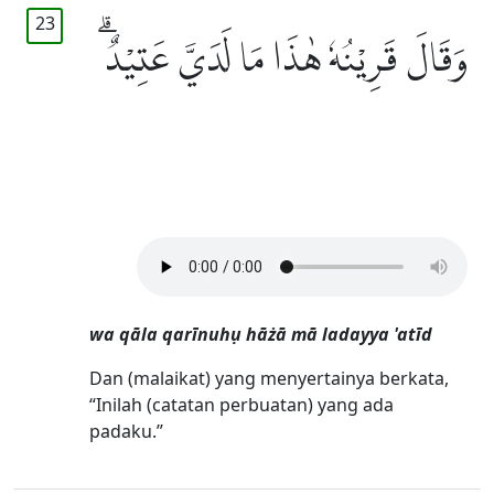
23
وَقَالَ قَرِيْنُهٗ هٰذَا مَا لَدَيَّ عَتِيْدٌۗ
wa qāla qarīnuhụ hāżā mā ladayya 'atīd
Dan (malaikat) yang menyertainya berkata,
“Inilah (catatan perbuatan) yang ada
padaku.”