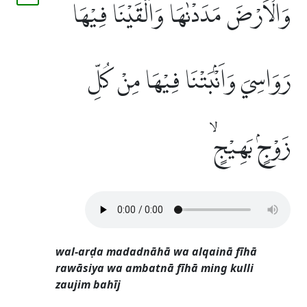
وَالْاَرْضَ مَدَدْنٰهَا وَاَلْقَيْنَا فِيْهَا
رَوَاسِيَ وَاَنْۢبَتْنَا فِيْهَا مِنْ كُلِّ
زَوْجٍۢ بَهِيْجٍۙ
wal-arḍa madadnāhā wa alqainā fīhā
rawāsiya wa ambatnā fīhā ming kulli
zaujim bahīj