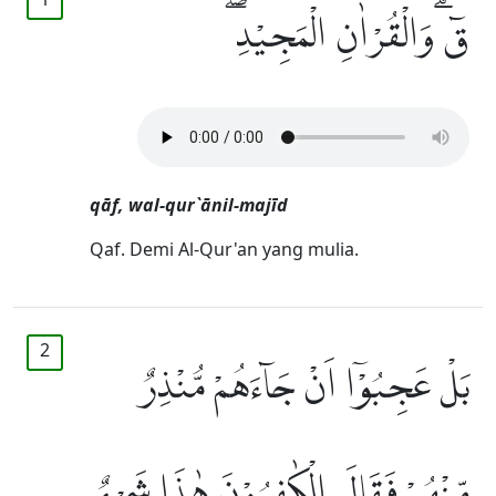
قۤ ۗوَالْقُرْاٰنِ الْمَجِيْدِ ۖ
qāf, wal-qur`ānil-majīd
Qaf. Demi Al-Qur'an yang mulia.
2
بَلْ عَجِبُوْٓا اَنْ جَاۤءَهُمْ مُّنْذِرٌ
مِّنْهُمْ فَقَالَ الْكٰفِرُوْنَ هٰذَا شَيْءٌ