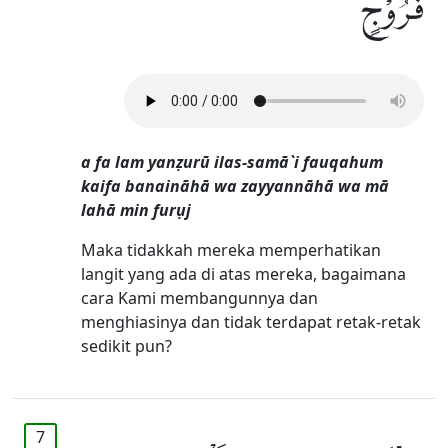
فُرُوْجٍ
a fa lam yanẓurū ilas-samā`i fauqahum
kaifa banaināhā wa zayyannāhā wa mā
lahā min furụj
Maka tidakkah mereka memperhatikan
langit yang ada di atas mereka, bagaimana
cara Kami membangunnya dan
menghiasinya dan tidak terdapat retak-retak
sedikit pun?
7