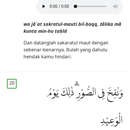
wa jā`at sakratul-mauti bil-ḥaqq, żālika mā
kunta min-hu taḥīd
Dan datanglah sakaratul maut dengan
sebenar-benarnya. Itulah yang dahulu
hendak kamu hindari.
20
وَنُفِخَ فِى الصُّوْرِۗ ذٰلِكَ يَوْمُ
الْوَعِيْدِ