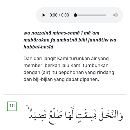
wa nazzalnā minas-samā`i mā`am
mubārakan fa ambatnā bihī jannātiw wa
ḥabbal-ḥaṣīd
Dan dari langit Kami turunkan air yang
memberi berkah lalu Kami tumbuhkan
dengan (air) itu pepohonan yang rindang
dan biji-bijian yang dapat dipanen.
10
وَالنَّخْلَ بٰسِقٰتٍ لَّهَا طَلْعٌ نَّضِيْدٌۙ