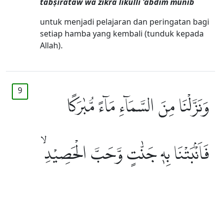
tabṣirataw wa żikrā likulli 'abdim munīb
untuk menjadi pelajaran dan peringatan bagi
setiap hamba yang kembali (tunduk kepada
Allah).
9
وَنَزَّلْنَا مِنَ السَّمَاۤءِ مَاۤءً مُّبٰرَكًا
فَاَنْۢبَتْنَا بِهٖ جَنّٰتٍ وَّحَبَّ الْحَصِيْدِۙ