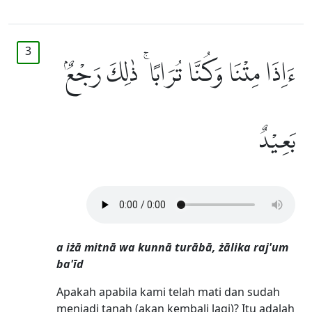
3
ءَاِذَا مِتْنَا وَكُنَّا تُرَابًا ۚ ذٰلِكَ رَجْعٌۢ
بَعِيْدٌ
a iżā mitnā wa kunnā turābā, żālika raj'um
ba'īd
Apakah apabila kami telah mati dan sudah
menjadi tanah (akan kembali lagi)? Itu adalah