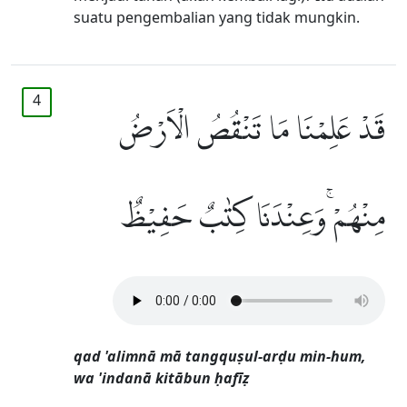
suatu pengembalian yang tidak mungkin.
4
قَدْ عَلِمْنَا مَا تَنْقُصُ الْاَرْضُ
مِنْهُمْ ۚوَعِنْدَنَا كِتٰبٌ حَفِيْظٌ
qad 'alimnā mā tangquṣul-arḍu min-hum,
wa 'indanā kitābun ḥafīẓ