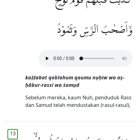
كَذَّبَتْ قَبْلَهُمْ قَوْمُ نُوْحٍ
وَّاَصْحٰبُ الرَّسِّ وَثَمُوْدُ
każżabat qablahum qaumu nụḥiw wa aṣ-
ḥābur-rassi wa ṡamụd
Sebelum mereka, kaum Nuh, penduduk Rass
dan Samud telah mendustakan (rasul-rasul),
13