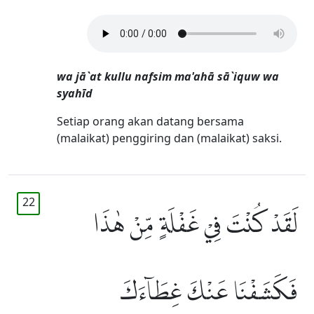
wa jā`at kullu nafsim ma'ahā sā`iquw wa
syahīd
Setiap orang akan datang bersama
(malaikat) penggiring dan (malaikat) saksi.
22
لَقَدْ كُنْتَ فِيْ غَفْلَةٍ مِّنْ هٰذَا
فَكَشَفْنَا عَنْكَ غِطَاۤءَكَ