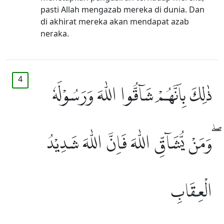
pasti Allah mengazab mereka di dunia. Dan
di akhirat mereka akan mendapat azab
neraka.
4
ذٰلِكَ بِاَنَّهُمْ شَاۤقُّوا اللّٰهَ وَرَسُوْلَهٗ
ۖوَمَنْ يُّشَاۤقِّ اللّٰهَ فَاِنَّ اللّٰهَ شَدِيْدُ
الْعِقَابِ