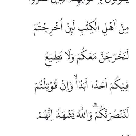
مِنْ اَهْلِ الْكِتٰبِ لَىِٕنْ اُخْرِجْتُمْ
لَنَخْرُجَنَّ مَعَكُمْ وَلَا نُطِيْعُ
فِيْكُمْ اَحَدًا اَبَدًاۙ وَّاِنْ قُوْتِلْتُمْ
لَنَنْصُرَنَّكُمْۗ وَاللّٰهُ يَشْهَدُ اِنَّهُمْ