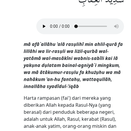
mā afā`allāhu 'alā rasụlihī min ahlil-qurā fa
lillāhi wa lir-rasụli wa liżil-qurbā wal-
yatāmā wal-masākīni wabnis-sabīli kai lā
yakụna dụlatam bainal-agniyā`i mingkum,
wa mā ātākumur-rasụlu fa khużụhu wa mā
nahākum 'an-hu fantahụ, wattaqullāh,
innallāha syadīdul-'iqāb
Harta rampasan (fai') dari mereka yang
diberikan Allah kepada Rasul-Nya (yang
berasal) dari penduduk beberapa negeri,
adalah untuk Allah, Rasul, kerabat (Rasul),
anak-anak yatim, orang-orang miskin dan