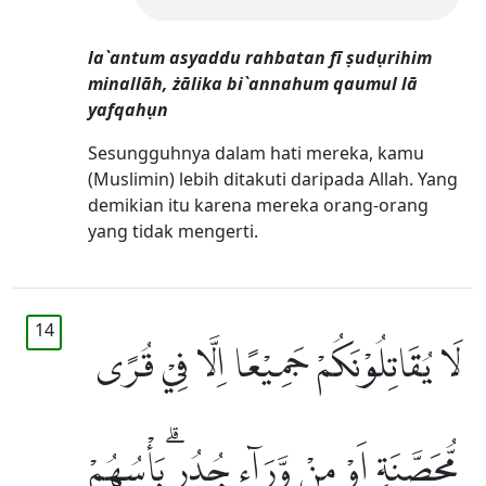
la`antum asyaddu rahbatan fī ṣudụrihim
minallāh, żālika bi`annahum qaumul lā
yafqahụn
Sesungguhnya dalam hati mereka, kamu
(Muslimin) lebih ditakuti daripada Allah. Yang
demikian itu karena mereka orang-orang
yang tidak mengerti.
14
لَا يُقَاتِلُوْنَكُمْ جَمِيْعًا اِلَّا فِيْ قُرًى
مُّحَصَّنَةٍ اَوْ مِنْ وَّرَاۤءِ جُدُرٍۗ بَأْسُهُمْ