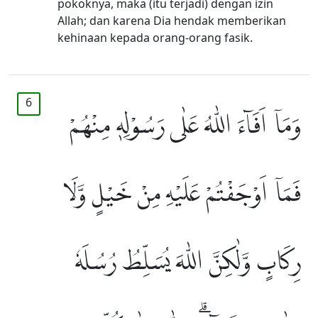
pokoknya, maka (itu terjadi) dengan izin
Allah; dan karena Dia hendak memberikan
kehinaan kepada orang-orang fasik.
6
وَمَآ اَفَاۤءَ اللّٰهُ عَلٰى رَسُوْلِهٖ مِنْهُمْ
فَمَآ اَوْجَفْتُمْ عَلَيْهِ مِنْ خَيْلٍ وَّلَا
رِكَابٍ وَّلٰكِنَّ اللّٰهَ يُسَلِّطُ رُسُلَهٗ