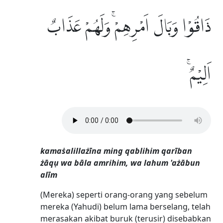
ذَاقُوْا وَبَالَ اَمْرِهِمْۚ وَلَهُمْ عَذَابٌ
اَلِيْمٌۚ
kamaṡalillażīna ming qablihim qarīban
żāqụ wa bāla amrihim, wa lahum 'ażābun
alīm
(Mereka) seperti orang-orang yang sebelum
mereka (Yahudi) belum lama berselang, telah
merasakan akibat buruk (terusir) disebabkan