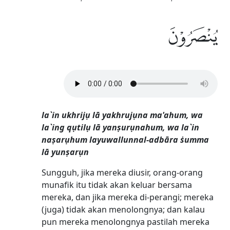
يُنْصَرُوْنَ
la`in ukhrijụ lā yakhrujụna ma'ahum, wa
la`ing qụtilụ lā yanṣurụnahum, wa la`in
naṣarụhum layuwallunnal-adbāra ṡumma
lā yunṣarụn
Sungguh, jika mereka diusir, orang-orang
munafik itu tidak akan keluar bersama
mereka, dan jika mereka di-perangi; mereka
(juga) tidak akan menolongnya; dan kalau
pun mereka menolongnya pastilah mereka