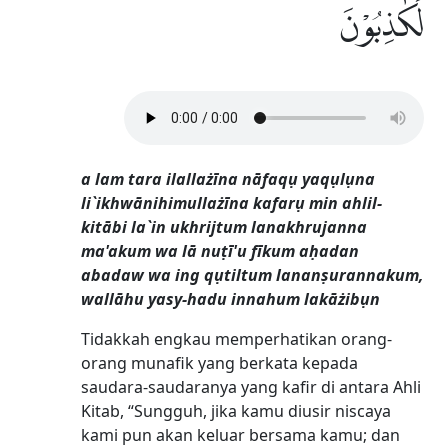
لَكٰذِبُوْنَ
a lam tara ilallażīna nāfaqụ yaqụlụna
li`ikhwānihimullażīna kafarụ min ahlil-
kitābi la`in ukhrijtum lanakhrujanna
ma'akum wa lā nuṭī'u fīkum aḥadan
abadaw wa ing qụtiltum lananṣurannakum,
wallāhu yasy-hadu innahum lakāżibụn
Tidakkah engkau memperhatikan orang-
orang munafik yang berkata kepada
saudara-saudaranya yang kafir di antara Ahli
Kitab, “Sungguh, jika kamu diusir niscaya
kami pun akan keluar bersama kamu; dan