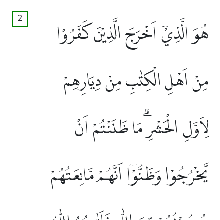
2
هُوَ الَّذِيْٓ اَخْرَجَ الَّذِيْنَ كَفَرُوْا
مِنْ اَهْلِ الْكِتٰبِ مِنْ دِيَارِهِمْ
لِاَوَّلِ الْحَشْرِۗ مَا ظَنَنْتُمْ اَنْ
يَّخْرُجُوْا وَظَنُّوْٓا اَنَّهُمْ مَّانِعَتُهُمْ