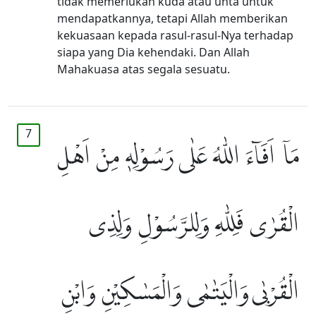
tidak memerlukan kuda atau unta untuk
mendapatkannya, tetapi Allah memberikan
kekuasaan kepada rasul-rasul-Nya terhadap
siapa yang Dia kehendaki. Dan Allah
Mahakuasa atas segala sesuatu.
7
مَآ اَفَاۤءَ اللّٰهُ عَلٰى رَسُوْلِهٖ مِنْ اَهْلِ
الْقُرٰى فَلِلّٰهِ وَلِلرَّسُوْلِ وَلِذِى
الْقُرْبٰى وَالْيَتٰمٰى وَالْمَسٰكِيْنِ وَابْنِ