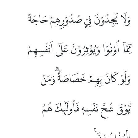
وَلَا يَجِدُوْنَ فِيْ صُدُوْرِهِمْ حَاجَةً
مِّمَّآ اُوْتُوْا وَيُؤْثِرُوْنَ عَلٰٓى اَنْفُسِهِمْ
وَلَوْ كَانَ بِهِمْ خَصَاصَةٌ ۗوَمَنْ
يُّوْقَ شُحَّ نَفْسِهٖ فَاُولٰۤىِٕكَ هُمُ