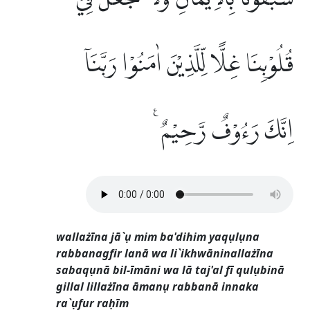
قُلُوْبِنَا غِلًّا لِّلَّذِيْنَ اٰمَنُوْا رَبَّنَآ
اِنَّكَ رَءُوْفٌ رَّحِيْمٌ ࣖ
wallażīna jā`ụ mim ba'dihim yaqụlụna
rabbanagfir lanā wa li`ikhwāninallażīna
sabaqụnā bil-īmāni wa lā taj'al fī qulụbinā
gillal lillażīna āmanụ rabbanā innaka
ra`ụfur raḥīm