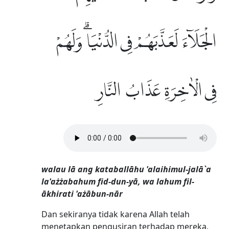
الْجَلَاۤءَ لَعَذَّبَهُمْ فِى الدُّنْيَاۗ وَلَهُمْ
فِى الْاٰخِرَةِ عَذَابُ النَّارِ
walau lā ang kataballāhu 'alaihimul-jalā`a
la'ażżabahum fid-dun-yā, wa lahum fil-
ākhirati 'ażābun-nār
Dan sekiranya tidak karena Allah telah
menetapkan pengusiran terhadap mereka,