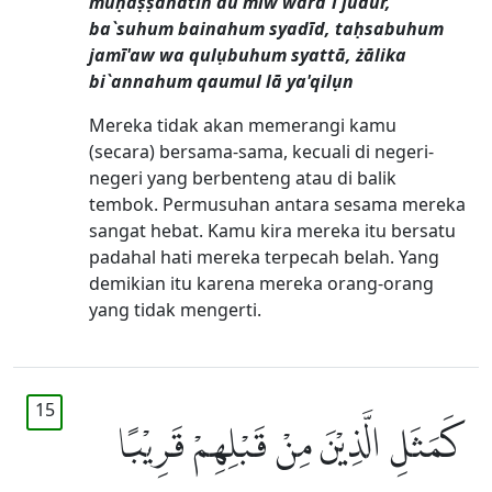
muḥaṣṣanatin au miw warā`i judur,
ba`suhum bainahum syadīd, taḥsabuhum
jamī'aw wa qulụbuhum syattā, żālika
bi`annahum qaumul lā ya'qilụn
Mereka tidak akan memerangi kamu
(secara) bersama-sama, kecuali di negeri-
negeri yang berbenteng atau di balik
tembok. Permusuhan antara sesama mereka
sangat hebat. Kamu kira mereka itu bersatu
padahal hati mereka terpecah belah. Yang
demikian itu karena mereka orang-orang
yang tidak mengerti.
15
كَمَثَلِ الَّذِيْنَ مِنْ قَبْلِهِمْ قَرِيْبًا