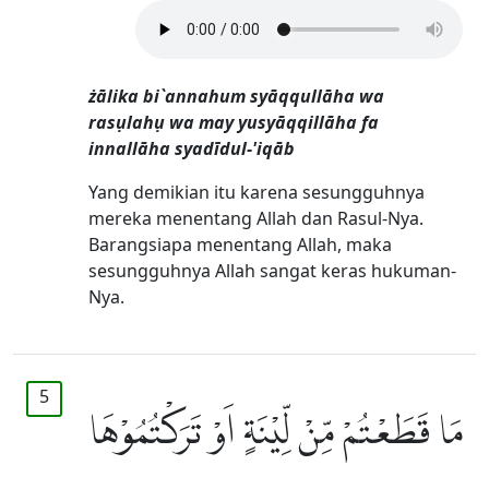
żālika bi`annahum syāqqullāha wa
rasụlahụ wa may yusyāqqillāha fa
innallāha syadīdul-'iqāb
Yang demikian itu karena sesungguhnya
mereka menentang Allah dan Rasul-Nya.
Barangsiapa menentang Allah, maka
sesungguhnya Allah sangat keras hukuman-
Nya.
5
مَا قَطَعْتُمْ مِّنْ لِّيْنَةٍ اَوْ تَرَكْتُمُوْهَا