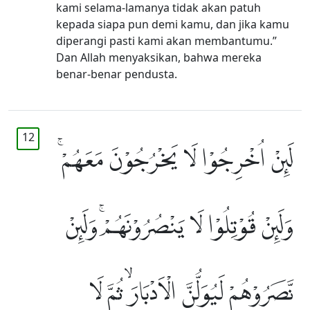
kami selama-lamanya tidak akan patuh
kepada siapa pun demi kamu, dan jika kamu
diperangi pasti kami akan membantumu.”
Dan Allah menyaksikan, bahwa mereka
benar-benar pendusta.
12
لَىِٕنْ اُخْرِجُوْا لَا يَخْرُجُوْنَ مَعَهُمْۚ
وَلَىِٕنْ قُوْتِلُوْا لَا يَنْصُرُوْنَهُمْۚ وَلَىِٕنْ
نَّصَرُوْهُمْ لَيُوَلُّنَّ الْاَدْبَارَۙ ثُمَّ لَا