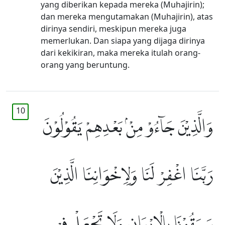
yang diberikan kepada mereka (Muhajirin);
dan mereka mengutamakan (Muhajirin), atas
dirinya sendiri, meskipun mereka juga
memerlukan. Dan siapa yang dijaga dirinya
dari kekikiran, maka mereka itulah orang-
orang yang beruntung.
10
وَالَّذِيْنَ جَاۤءُوْ مِنْۢ بَعْدِهِمْ يَقُوْلُوْنَ
رَبَّنَا اغْفِرْ لَنَا وَلِاِخْوَانِنَا الَّذِيْنَ
سَبَقُوْنَا بِالْاِيْمَانِ وَلَا تَجْعَلْ فِيْ