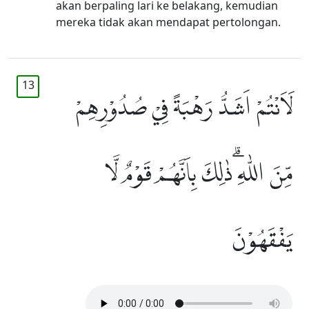
akan berpaling lari ke belakang, kemudian
mereka tidak akan mendapat pertolongan.
13
لَاَنْتُمْ اَشَدُّ رَهْبَةً فِيْ صُدُوْرِهِمْ
مِّنَ اللّٰهِ ۗذٰلِكَ بِاَنَّهُمْ قَوْمٌ لَّا
يَفْقَهُوْنَ