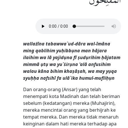
الْمُفْلِحُوْنَۚ
wallażīna tabawwa`ud-dāra wal-īmāna
ming qablihim yuḥibbụna man hājara
ilaihim wa lā yajidụna fī ṣudụrihim ḥājatam
mimmā ụtụ wa yu`ṡirụna 'alā anfusihim
walau kāna bihim khaṣāṣah, wa may yụqa
syuḥḥa nafsihī fa ulā`ika humul-mufliḥụn
Dan orang-orang (Ansar) yang telah
menempati kota Madinah dan telah beriman
sebelum (kedatangan) mereka (Muhajirin),
mereka mencintai orang yang berhijrah ke
tempat mereka. Dan mereka tidak menaruh
keinginan dalam hati mereka terhadap apa