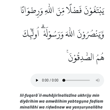
يَبْتَغُوْنَ فَضْلًا مِّنَ اللّٰهِ وَرِضْوَانًا
وَّيَنْصُرُوْنَ اللّٰهَ وَرَسُوْلَهٗ ۗ اُولٰۤىِٕكَ
هُمُ الصّٰدِقُوْنَۚ
lil-fuqarā`il-muhājirīnallażīna ukhrijụ min
diyārihim wa amwālihim yabtagụna faḍlam
minallāhi wa riḍwānaw wa yanṣurụnallāha