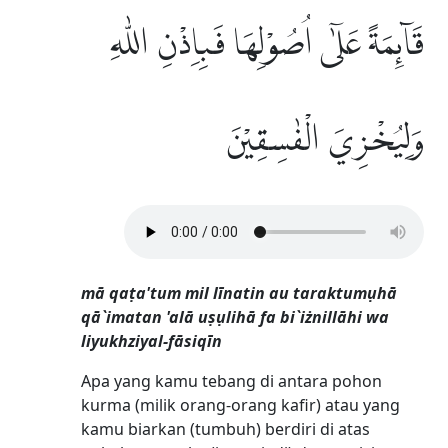
قَاۤىِٕمَةً عَلٰٓى اُصُوْلِهَا فَبِاِذْنِ اللّٰهِ
وَلِيُخْزِيَ الْفٰسِقِيْنَ
mā qaṭa'tum mil līnatin au taraktumụhā
qā`imatan 'alā uṣụlihā fa bi`iżnillāhi wa
liyukhziyal-fāsiqīn
Apa yang kamu tebang di antara pohon
kurma (milik orang-orang kafir) atau yang
kamu biarkan (tumbuh) berdiri di atas