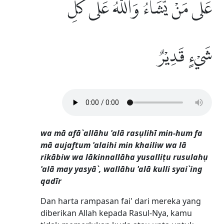
عَلٰى مَنْ يَّشَاۤءُۗ وَاللّٰهُ عَلٰى كُلِّ
شَيْءٍ قَدِيْرٌ
wa mā afā`allāhu 'alā rasụlihī min-hum fa
mā aujaftum 'alaihi min khailiw wa lā
rikābiw wa lākinnallāha yusalliṭu rusulahụ
'alā may yasyā`, wallāhu 'alā kulli syai`ing
qadīr
Dan harta rampasan fai' dari mereka yang
diberikan Allah kepada Rasul-Nya, kamu