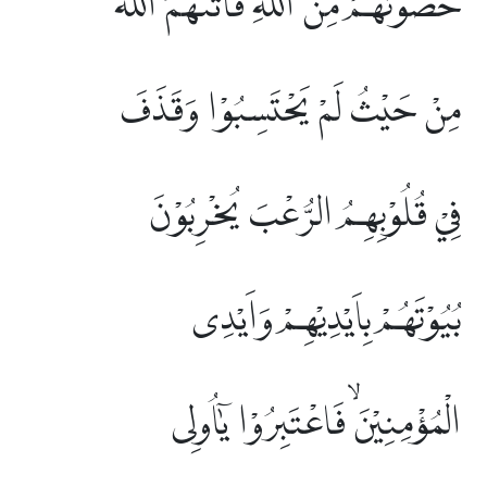
حُصُوْنُهُمْ مِّنَ اللّٰهِ فَاَتٰىهُمُ اللّٰهُ
مِنْ حَيْثُ لَمْ يَحْتَسِبُوْا وَقَذَفَ
فِيْ قُلُوْبِهِمُ الرُّعْبَ يُخْرِبُوْنَ
بُيُوْتَهُمْ بِاَيْدِيْهِمْ وَاَيْدِى
الْمُؤْمِنِيْنَۙ فَاعْتَبِرُوْا يٰٓاُولِى