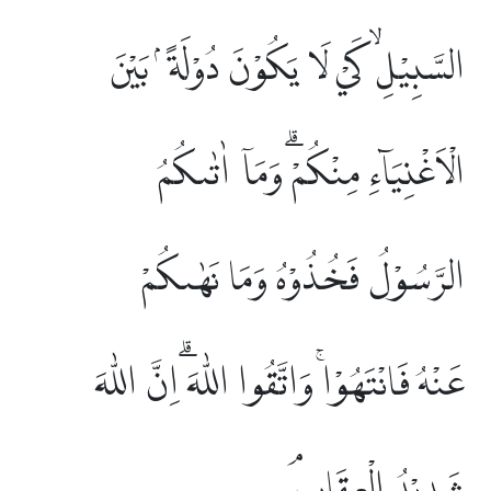
السَّبِيْلِۙ كَيْ لَا يَكُوْنَ دُوْلَةً ۢ بَيْنَ
الْاَغْنِيَاۤءِ مِنْكُمْۗ وَمَآ اٰتٰىكُمُ
الرَّسُوْلُ فَخُذُوْهُ وَمَا نَهٰىكُمْ
عَنْهُ فَانْتَهُوْاۚ وَاتَّقُوا اللّٰهَ ۗاِنَّ اللّٰهَ
شَدِيْدُ الْعِقَابِۘ