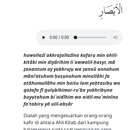
الْاَبْصَارِ
huwallażī akhrajallażīna kafarụ min ahlil-
kitābi min diyārihim li`awwalil-ḥasyr, mā
ẓanantum ay yakhrujụ wa ẓannū annahum
māni'atuhum ḥuṣụnuhum minallāhi fa
atāhumullāhu min ḥaiṡu lam yaḥtasibụ wa
qażafa fī qulụbihimur-ru'ba yukhribụna
buyụtahum bi`aidīhim wa aidil-mu`minīna
fa'tabirụ yā ulil-abṣār
Dialah yang mengeluarkan orang-orang
kafir di antara Ahli Kitab dari kampung
halamannya pada saat pengusiran yang