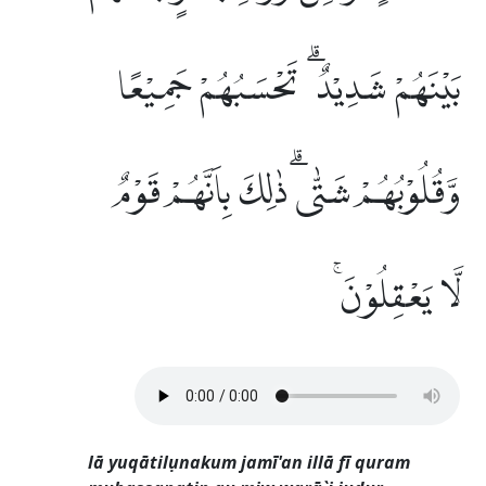
بَيْنَهُمْ شَدِيْدٌ ۗ تَحْسَبُهُمْ جَمِيْعًا
وَّقُلُوْبُهُمْ شَتّٰىۗ ذٰلِكَ بِاَنَّهُمْ قَوْمٌ
لَّا يَعْقِلُوْنَۚ
lā yuqātilụnakum jamī'an illā fī quram