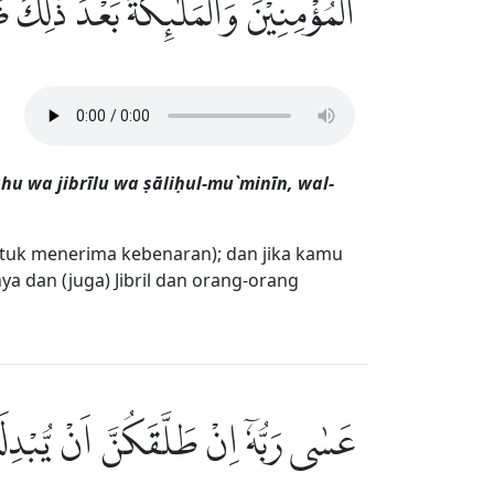
الْمُؤْمِنِيْنَۚ وَالْمَلٰۤىِٕكَةُ بَعْدَ ذٰلِكَ
hu wa jibrīlu wa ṣāliḥul-mu`minīn, wal-
ntuk menerima kebenaran); dan jika kamu
 dan (juga) Jibril dan orang-orang
عَسٰى رَبُّهٗٓ اِنْ طَلَّقَكُنَّ اَنْ يُّبْدِ