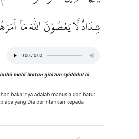
شِدَادٌ لَّا يَعْصُوْنَ اللّٰهَ مَآ اَمَرَه
ihā malā`ikatun gilāẓun syidādul lā
ahan bakarnya adalah manusia dan batu;
dap apa yang Dia perintahkan kepada