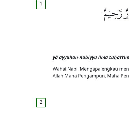
1
وْرٌ رَّحِيْمٌ
yā ayyuhan-nabiyyu lima tuḥarrim
Wahai Nabi! Mengapa engkau mengh
Allah Maha Pengampun, Maha Pen
2