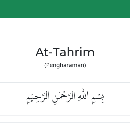
At-Tahrim
(Pengharaman)
بِسْمِ اللّٰهِ الرَّحْمٰنِ الرَّحِيْمِ