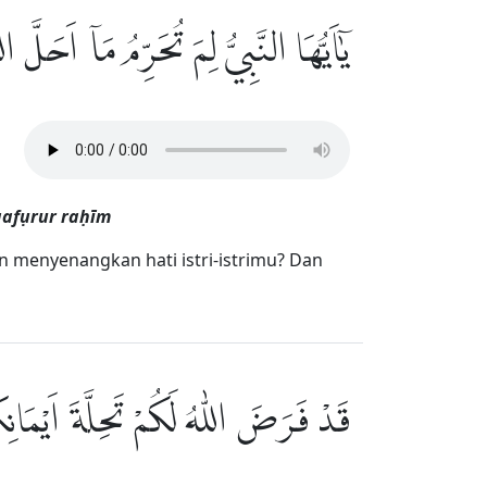
يٰٓاَيُّهَا النَّبِيُّ لِمَ تُحَرِّمُ مَآ اَحَل
gafụrur raḥīm
 menyenangkan hati istri-istrimu? Dan
قَدْ فَرَضَ اللّٰهُ لَكُمْ تَحِلَّةَ اَيْمَانِك