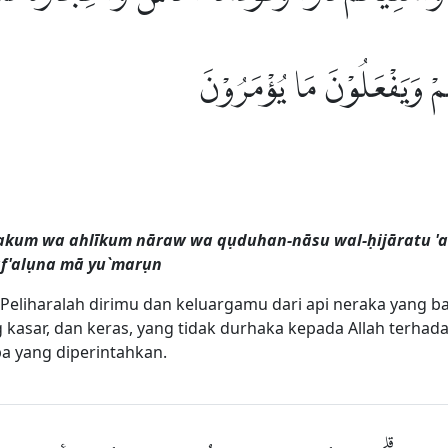
ُمْ وَيَفْعَلُوْنَ مَا يُؤْمَرُوْنَ
kum wa ahlīkum nāraw wa qụduhan-nāsu wal-ḥijāratu 'ala
f'alụna mā yu`marụn
Peliharalah dirimu dan keluargamu dari api neraka yang b
 kasar, dan keras, yang tidak durhaka kepada Allah terha
a yang diperintahkan.