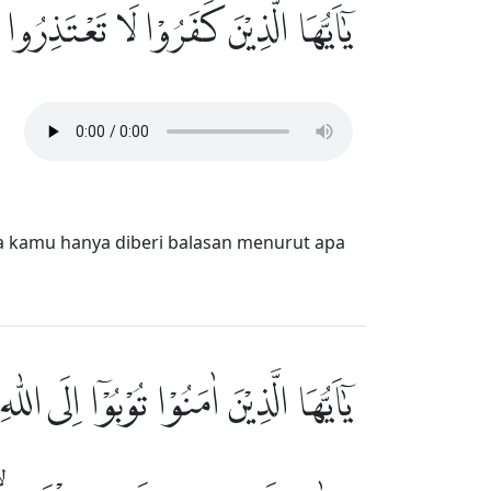
يٰٓاَيُّهَا الَّذِيْنَ كَفَرُوْا لَا تَعْتَذِرُ ࣖ
a kamu hanya diberi balasan menurut apa
يٰٓاَيُّهَا الَّذِيْنَ اٰمَنُوْا تُوْبُوْٓا اِلَى 