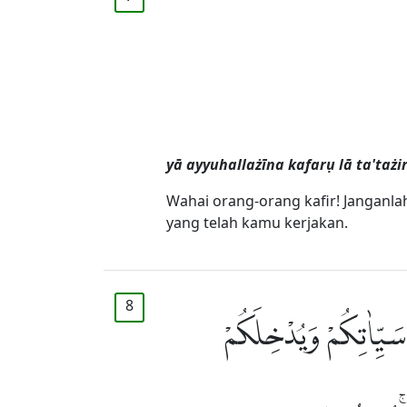
yā ayyuhallażīna kafarụ lā ta'ta
Wahai orang-orang kafir! Janganl
yang telah kamu kerjakan.
8
ْ سَيِّاٰتِكُمْ وَيُدْخِلَكُمْ