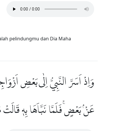
alah pelindungmu dan Dia Maha
وَاِذْ اَسَرَّ النَّبِيُّ اِلٰى بَعْضِ اَزْوَا
عَنْۢ بَعْضٍۚ فَلَمَّا نَبَّاَهَا بِهٖ قَالَتْ مَ