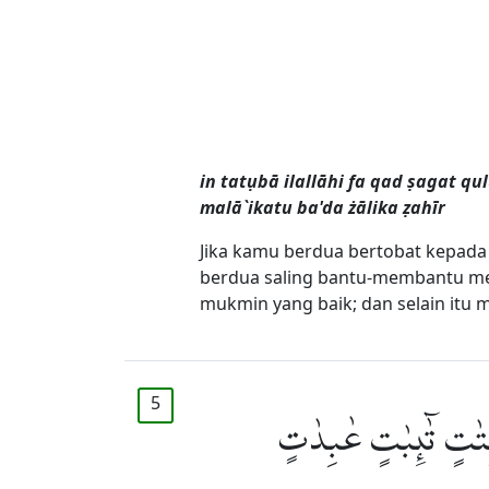
in tatụbā ilallāhi fa qad ṣagat q
malā`ikatu ba'da żālika ẓahīr
Jika kamu berdua bertobat kepada
berdua saling bantu-membantu men
mukmin yang baik; dan selain itu 
5
نِتٰتٍ تٰۤىِٕبٰتٍ عٰبِدٰتٍ