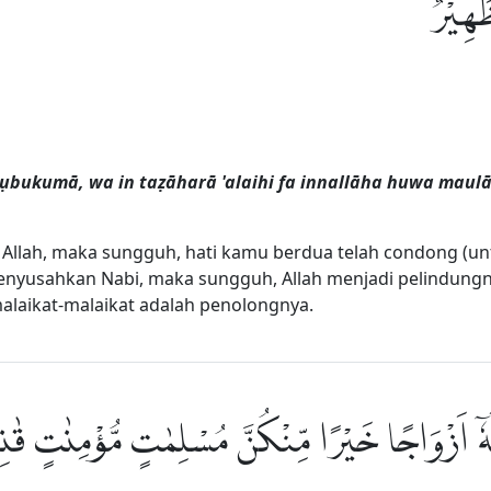
 ظَهِيْرٌ
ulụbukumā, wa in taẓāharā 'alaihi fa innallāha huwa maulā
 Allah, maka sungguh, hati kamu berdua telah condong (u
yusahkan Nabi, maka sungguh, Allah menjadi pelindungnya
malaikat-malaikat adalah penolongnya.
لَهٗٓ اَزْوَاجًا خَيْرًا مِّنْكُنَّ مُسْلِمٰتٍ مُّؤْمِنٰتٍ قٰ