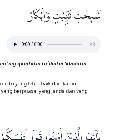
سٰۤىِٕحٰتٍ ثَيِّبٰتٍ وَّاَبْكَارًا
ting qānitātin tā`ibātin 'ābidātin
-istri yang lebih baik dari kamu,
 yang berpuasa, yang janda dan yang
يٰٓاَيُّهَا الَّذِيْنَ اٰمَنُوْا قُوْٓا اَنْفُسَ