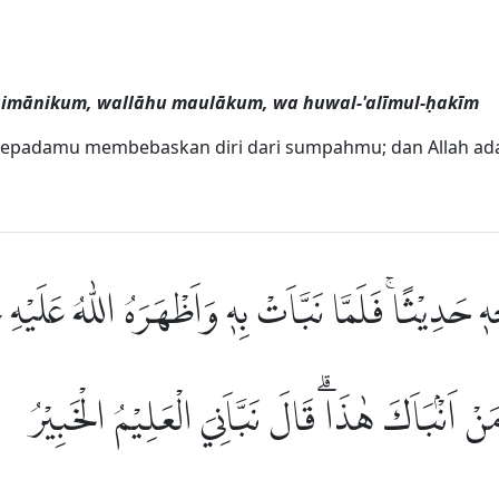
 aimānikum, wallāhu maulākum, wa huwal-'alīmul-ḥakīm
 kepadamu membebaskan diri dari sumpahmu; dan Allah ad
جِهٖ حَدِيْثًاۚ فَلَمَّا نَبَّاَتْ بِهٖ وَاَظْهَرَهُ اللّٰهُ عَل
نْ اَنْۢبَاَكَ هٰذَاۗ قَالَ نَبَّاَنِيَ الْعَلِيْمُ الْخَبِيْرُ