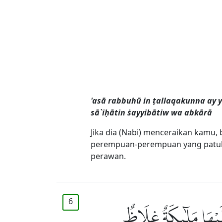
'asā rabbuhū in ṭallaqakunna ay 
sā`iḥātin ṡayyibātiw wa abkārā
Jika dia (Nabi) menceraikan kamu, 
perempuan-perempuan yang patuh, 
perawan.
6
َلَيْهَا مَلٰۤىِٕكَةٌ غِلَاظٌ