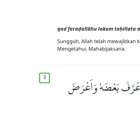
qad faraḍallāhu lakum taḥillata
Sungguh, Allah telah mewajibkan
Mengetahui, Mahabijaksana.
3
َيْهِ عَرَّفَ بَعْضَهٗ وَاَعْرَضَ