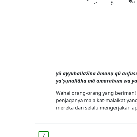
yā ayyuhallażīna āmanụ qū anfusa
ya'ṣụnallāha mā amarahum wa ya
Wahai orang-orang yang beriman! 
penjaganya malaikat-malaikat yang
mereka dan selalu mengerjakan ap
7