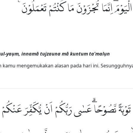
وا الْيَوْمَۗ اِنَّمَا تُجْزَوْنَ مَا كُنْتُمْ تَعْمَلُوْنَ
żirul-yaụm, innamā tujzauna mā kuntum ta'malụn
ah kamu mengemukakan alasan pada hari ini. Sesungguhny
اللّٰهِ تَوْبَةً نَّصُوْحًاۗ عَسٰى رَبُّكُمْ اَنْ يُّكَفِّرَ عَنْكُم