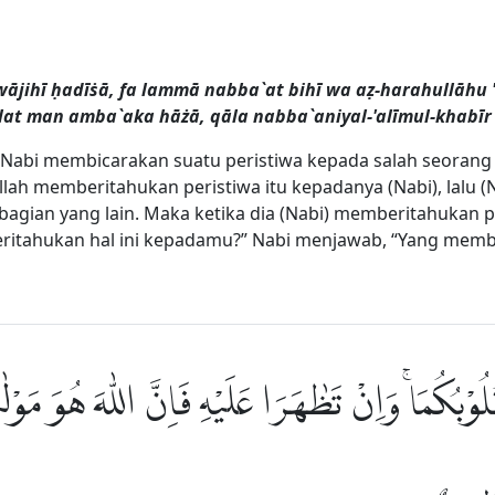
zwājihī ḥadīṡā, fa lammā nabba`at bihī wa aẓ-harahullāhu 
lat man amba`aka hāżā, qāla nabba`aniyal-'alīmul-khabīr
 Nabi membicarakan suatu peristiwa kepada salah seorang i
 Allah memberitahukan peristiwa itu kepadanya (Nabi), lalu
gian yang lain. Maka ketika dia (Nabi) memberitahukan p
eritahukan hal ini kepadamu?” Nabi menjawab, “Yang memb
لُوْبُكُمَاۚ وَاِنْ تَظٰهَرَا عَلَيْهِ فَاِنَّ اللّٰهَ هُوَ مَوْ