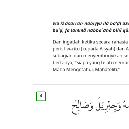
wa iż asarran-nabiyyu ilā ba'ḍi a
ba'ḍ, fa lammā nabba`ahā bihī qā
Dan ingatlah ketika secara rahasia
peristiwa itu (kepada Aisyah) dan
sebagian dan menyembunyikan seba
bertanya, “Siapa yang telah memb
Maha Mengetahui, Mahateliti.”
4
لٰىهُ وَجِبْرِيْلُ وَصَالِحُ