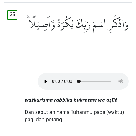
25
وَاذْكُرِ اسْمَ رَبِّكَ بُكْرَةً وَّاَصِيْلًاۚ
ważkurisma rabbika bukrataw wa aṣīlā
Dan sebutlah nama Tuhanmu pada (waktu)
pagi dan petang.