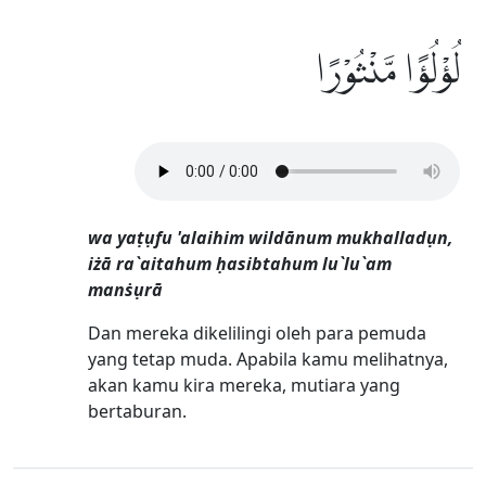
لُؤْلُؤًا مَّنْثُوْرًا
wa yaṭụfu 'alaihim wildānum mukhalladụn,
iżā ra`aitahum ḥasibtahum lu`lu`am
manṡụrā
Dan mereka dikelilingi oleh para pemuda
yang tetap muda. Apabila kamu melihatnya,
akan kamu kira mereka, mutiara yang
bertaburan.