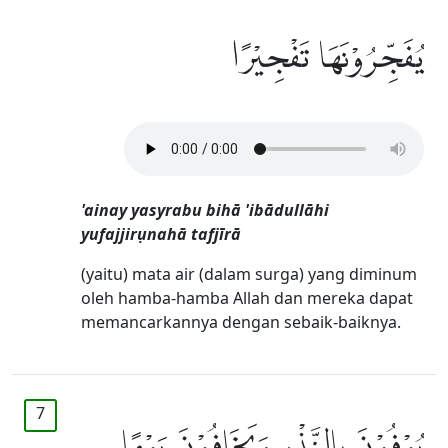
يُفَجِّرُوْنَهَا تَفْجِيْرًا
'ainay yasyrabu bihā 'ibādullāhi
yufajjirụnahā tafjīrā
(yaitu) mata air (dalam surga) yang diminum
oleh hamba-hamba Allah dan mereka dapat
memancarkannya dengan sebaik-baiknya.
7
يُوْفُوْنَ بِالنَّذْرِ وَيَخَافُوْنَ يَوْمًا