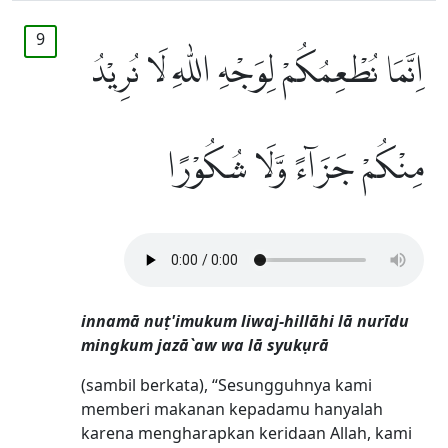
9
اِنَّمَا نُطْعِمُكُمْ لِوَجْهِ اللّٰهِ لَا نُرِيْدُ
مِنْكُمْ جَزَاۤءً وَّلَا شُكُوْرًا
innamā nuṭ'imukum liwaj-hillāhi lā nurīdu
mingkum jazā`aw wa lā syukụrā
(sambil berkata), “Sesungguhnya kami
memberi makanan kepadamu hanyalah
karena mengharapkan keridaan Allah, kami