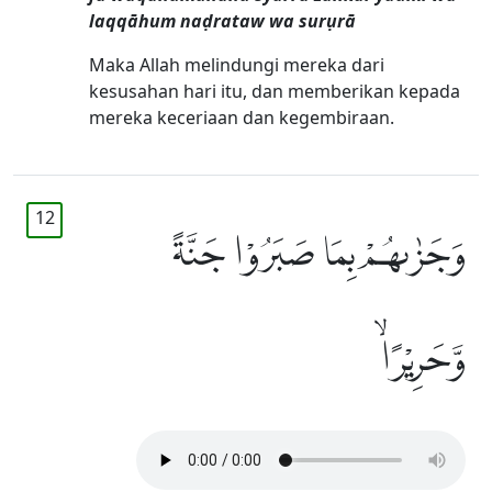
laqqāhum naḍrataw wa surụrā
Maka Allah melindungi mereka dari
kesusahan hari itu, dan memberikan kepada
mereka keceriaan dan kegembiraan.
12
وَجَزٰىهُمْ بِمَا صَبَرُوْا جَنَّةً
وَّحَرِيْرًاۙ