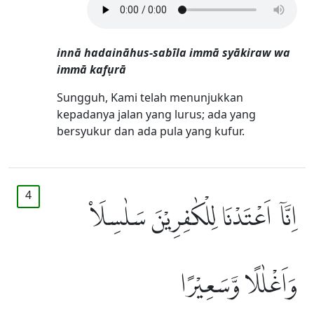
innā hadaināhus-sabīla immā syākiraw wa
immā kafụrā
Sungguh, Kami telah menunjukkan
kepadanya jalan yang lurus; ada yang
bersyukur dan ada pula yang kufur.
4
اِنَّآ اَعْتَدْنَا لِلْكٰفِرِيْنَ سَلٰسِلَا۟
وَاَغْلٰلًا وَّسَعِيْرًا