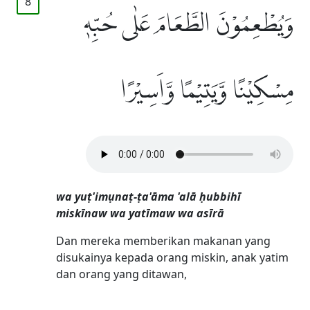
8
وَيُطْعِمُوْنَ الطَّعَامَ عَلٰى حُبِّهٖ
مِسْكِيْنًا وَّيَتِيْمًا وَّاَسِيْرًا
wa yuṭ'imụnaṭ-ṭa'āma 'alā ḥubbihī
miskīnaw wa yatīmaw wa asīrā
Dan mereka memberikan makanan yang
disukainya kepada orang miskin, anak yatim
dan orang yang ditawan,