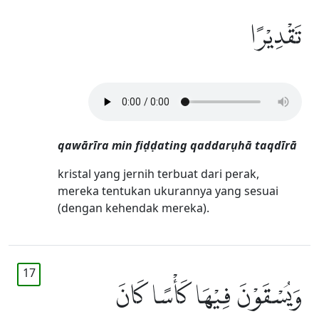
تَقْدِيْرًا
qawārīra min fiḍḍating qaddarụhā taqdīrā
kristal yang jernih terbuat dari perak,
mereka tentukan ukurannya yang sesuai
(dengan kehendak mereka).
17
وَيُسْقَوْنَ فِيْهَا كَأْسًا كَانَ