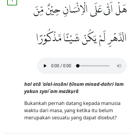
هَلْ اَتٰى عَلَى الْاِنْسَانِ حِيْنٌ مِّنَ
الدَّهْرِ لَمْ يَكُنْ شَيْـًٔا مَّذْكُوْرًا
hal atā 'alal-insāni ḥīnum minad-dahri lam
yakun syai`am mażkụrā
Bukankah pernah datang kepada manusia
waktu dari masa, yang ketika itu belum
merupakan sesuatu yang dapat disebut?