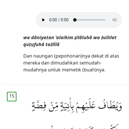
wa dāniyatan 'alaihim ẓilāluhā wa żullilat
quṭụfuhā tażlīlā
Dan naungan (pepohonan)nya dekat di atas
mereka dan dimudahkan semudah-
mudahnya untuk memetik (buah)nya.
15
وَيُطَافُ عَلَيْهِمْ بِاٰنِيَةٍ مِّنْ فِضَّةٍ