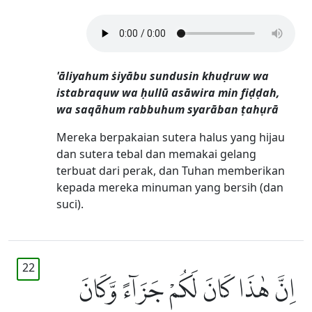
'āliyahum ṡiyābu sundusin khuḍruw wa
istabraquw wa ḥullū asāwira min fiḍḍah,
wa saqāhum rabbuhum syarāban ṭahụrā
Mereka berpakaian sutera halus yang hijau
dan sutera tebal dan memakai gelang
terbuat dari perak, dan Tuhan memberikan
kepada mereka minuman yang bersih (dan
suci).
22
اِنَّ هٰذَا كَانَ لَكُمْ جَزَاۤءً وَّكَانَ