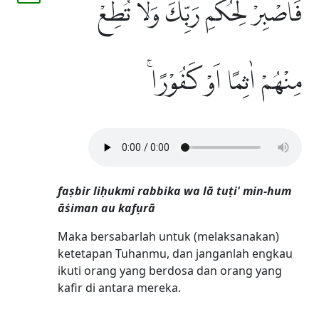
فَاصْبِرْ لِحُكْمِ رَبِّكَ وَلَا تُطِعْ
مِنْهُمْ اٰثِمًا اَوْ كَفُوْرًاۚ
faṣbir liḥukmi rabbika wa lā tuṭi' min-hum
āṡiman au kafụrā
Maka bersabarlah untuk (melaksanakan)
ketetapan Tuhanmu, dan janganlah engkau
ikuti orang yang berdosa dan orang yang
kafir di antara mereka.