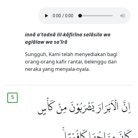
innā a'tadnā lil-kāfirīna salāsila wa
aglālaw wa sa'īrā
Sungguh, Kami telah menyediakan bagi
orang-orang kafir rantai, belenggu dan
neraka yang menyala-nyala.
5
اِنَّ الْاَبْرَارَ يَشْرَبُوْنَ مِنْ كَأْسٍ
كَانَ مِزَاجُهَا كَافُوْرًاۚ