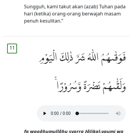
Sungguh, kami takut akan (azab) Tuhan pada
hari (ketika) orang-orang berwajah masam
penuh kesulitan.”
11
فَوَقٰىهُمُ اللّٰهُ شَرَّ ذٰلِكَ الْيَوْمِ
وَلَقّٰىهُمْ نَضْرَةً وَّسُرُوْرًاۚ
fa waqāhumullāhu syarra żālikal-yaumi wa