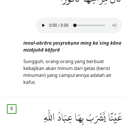
innal-abrāra yasyrabụna ming ka`sing kāna
mizājuhā kāfụrā
Sungguh, orang-orang yang berbuat
kebajikan akan minum dari gelas (berisi
minuman) yang campurannya adalah air
kafur,
6
عَيْنًا يَّشْرَبُ بِهَا عِبَادُ اللّٰهِ