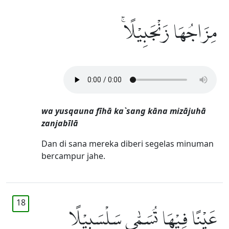
مِزَاجُهَا زَنْجَبِيْلًاۚ
wa yusqauna fīhā ka`sang kāna mizājuhā
zanjabīlā
Dan di sana mereka diberi segelas minuman
bercampur jahe.
18
عَيْنًا فِيْهَا تُسَمّٰى سَلْسَبِيْلًا