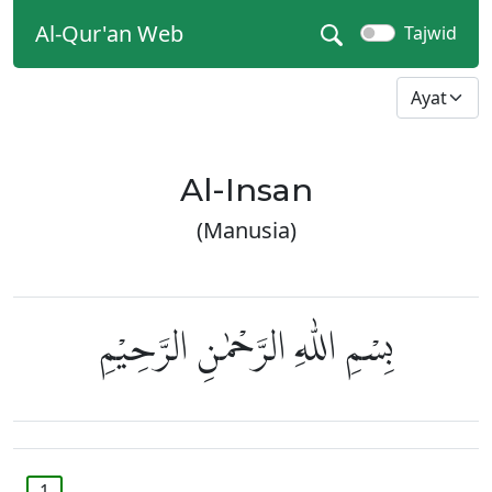
Al-Qur'an Web
Tajwid
Al-Insan
(Manusia)
بِسْمِ اللّٰهِ الرَّحْمٰنِ الرَّحِيْمِ
1