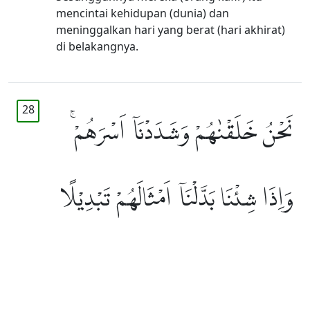
mencintai kehidupan (dunia) dan
meninggalkan hari yang berat (hari akhirat)
di belakangnya.
28
نَحْنُ خَلَقْنٰهُمْ وَشَدَدْنَآ اَسْرَهُمْۚ
وَاِذَا شِئْنَا بَدَّلْنَآ اَمْثَالَهُمْ تَبْدِيْلًا