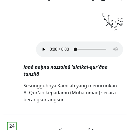
تَنْزِيْلًاۚ
innā naḥnu nazzalnā 'alaikal-qur`āna
tanzīlā
Sesungguhnya Kamilah yang menurunkan
Al-Qur'an kepadamu (Muhammad) secara
berangsur-angsur.
24