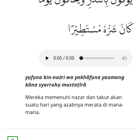
كَانَ شَرُّهٗ مُسْتَطِيْرًا
yụfụna bin-nażri wa yakhāfụna yaumang
kāna syarruhụ mustaṭīrā
Mereka memenuhi nazar dan takut akan
suatu hari yang azabnya merata di mana-
mana.