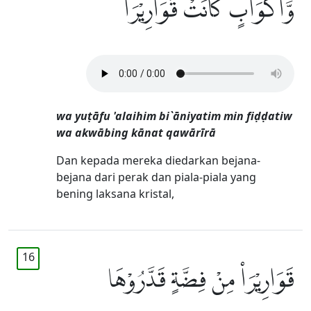
وَّاَكْوَابٍ كَانَتْ قَوَارِيْرَا۠
wa yuṭāfu 'alaihim bi`āniyatim min fiḍḍatiw
wa akwābing kānat qawārīrā
Dan kepada mereka diedarkan bejana-
bejana dari perak dan piala-piala yang
bening laksana kristal,
16
قَوَارِيْرَا۟ مِنْ فِضَّةٍ قَدَّرُوْهَا