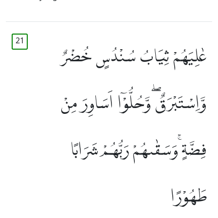
21
عٰلِيَهُمْ ثِيَابُ سُنْدُسٍ خُضْرٌ
وَّاِسْتَبْرَقٌۖ وَّحُلُّوْٓا اَسَاوِرَ مِنْ
فِضَّةٍۚ وَسَقٰىهُمْ رَبُّهُمْ شَرَابًا
طَهُوْرًا