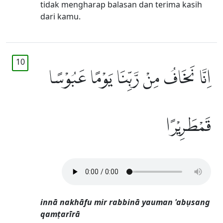
tidak mengharap balasan dan terima kasih
dari kamu.
10
اِنَّا نَخَافُ مِنْ رَّبِّنَا يَوْمًا عَبُوْسًا
قَمْطَرِيْرًا
innā nakhāfu mir rabbinā yauman 'abụsang
qamṭarīrā