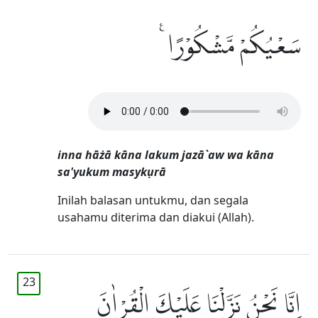
سَعْيُكُمْ مَّشْكُوْرًا ࣖ
inna hāżā kāna lakum jazā`aw wa kāna
sa'yukum masykụrā
Inilah balasan untukmu, dan segala
usahamu diterima dan diakui (Allah).
23
اِنَّا نَحْنُ نَزَّلْنَا عَلَيْكَ الْقُرْاٰنَ