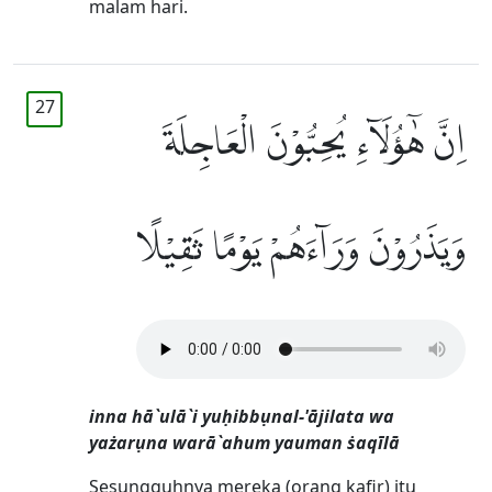
malam hari.
27
اِنَّ هٰٓؤُلَاۤءِ يُحِبُّوْنَ الْعَاجِلَةَ
وَيَذَرُوْنَ وَرَاۤءَهُمْ يَوْمًا ثَقِيْلًا
inna hā`ulā`i yuḥibbụnal-'ājilata wa
yażarụna warā`ahum yauman ṡaqīlā
Sesungguhnya mereka (orang kafir) itu