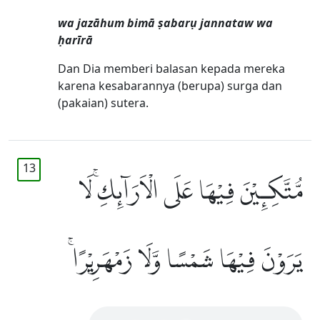
wa jazāhum bimā ṣabarụ jannataw wa
ḥarīrā
Dan Dia memberi balasan kepada mereka
karena kesabarannya (berupa) surga dan
(pakaian) sutera.
13
مُّتَّكِـِٕيْنَ فِيْهَا عَلَى الْاَرَاۤىِٕكِۚ لَا
يَرَوْنَ فِيْهَا شَمْسًا وَّلَا زَمْهَرِيْرًاۚ