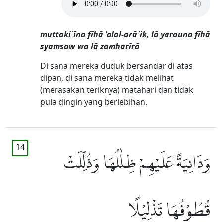
muttaki`īna fīhā 'alal-arā`ik, lā yarauna fīhā
syamsaw wa lā zamharīrā
Di sana mereka duduk bersandar di atas
dipan, di sana mereka tidak melihat
(merasakan teriknya) matahari dan tidak
pula dingin yang berlebihan.
14
وَدَانِيَةً عَلَيْهِمْ ظِلٰلُهَا وَذُلِّلَتْ
قُطُوْفُهَا تَذْلِيْلًا