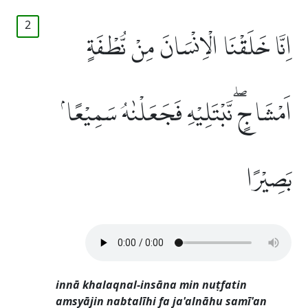
2
اِنَّا خَلَقْنَا الْاِنْسَانَ مِنْ نُّطْفَةٍ
اَمْشَاجٍۖ نَّبْتَلِيْهِ فَجَعَلْنٰهُ سَمِيْعًاۢ
بَصِيْرًا
innā khalaqnal-insāna min nuṭfatin
amsyājin nabtalīhi fa ja'alnāhu samī'an