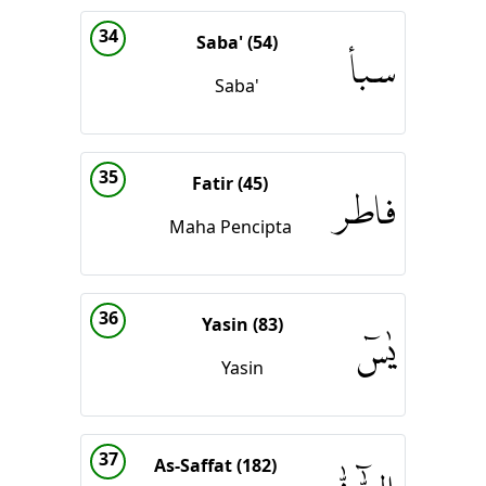
34
Saba' (54)
سبأ
Saba'
35
Fatir (45)
فاطر
Maha Pencipta
36
Yasin (83)
يٰسۤ
Yasin
37
As-Saffat (182)