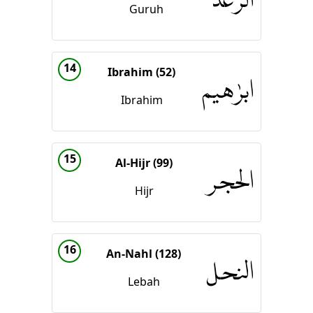
الرّعد
Guruh
14
Ibrahim (52)
ابرٰهيم
Ibrahim
15
Al-Hijr (99)
الحجر
Hijr
16
An-Nahl (128)
النحل
Lebah