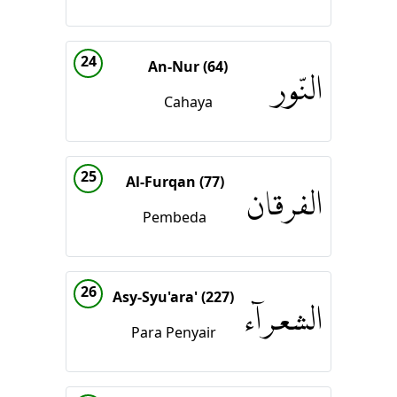
24
An-Nur (64)
النّور
Cahaya
25
Al-Furqan (77)
الفرقان
Pembeda
26
Asy-Syu'ara' (227)
الشعراۤء
Para Penyair