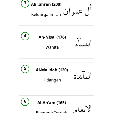
3
Ali 'Imran (200)
اٰل عمران
Keluarga Imran
4
An-Nisa' (176)
النساۤء
Wanita
5
Al-Ma'idah (120)
الماۤئدة
Hidangan
6
Al-An'am (165)
الانعام
Binatang Ternak