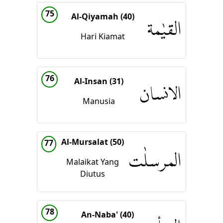
75
Al-Qiyamah (40)
القيٰمة
Hari Kiamat
76
Al-Insan (31)
الانسان
Manusia
Al-Mursalat (50)
77
المرسلٰت
Malaikat Yang
Diutus
78
An-Naba' (40)