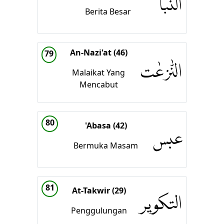
النبأ
Berita Besar
An-Nazi'at (46)
79
النّٰزعٰت
Malaikat Yang
Mencabut
80
'Abasa (42)
عبس
Bermuka Masam
81
At-Takwir (29)
التكوير
Penggulungan