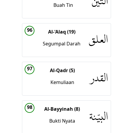
التين
Buah Tin
96
Al-'Alaq (19)
العلق
Segumpal Darah
97
Al-Qadr (5)
القدر
Kemuliaan
98
Al-Bayyinah (8)
البيّنة
Bukti Nyata