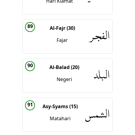
Hari Kiamat
89
Al-Fajr (30)
الفجر
Fajar
90
Al-Balad (20)
البلد
Negeri
91
Asy-Syams (15)
الشمس
Matahari