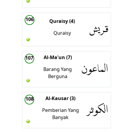
106
Quraisy (4)
قريش
Quraisy
Al-Ma'un (7)
107
الماعون
Barang Yang
Berguna
Al-Kausar (3)
108
الكوثر
Pemberian Yang
Banyak