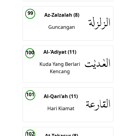
99
Az-Zalzalah (8)
الزلزلة
Guncangan
Al-'Adiyat (11)
100
العٰديٰت
Kuda Yang Berlari
Kencang
101
Al-Qari'ah (11)
القارعة
Hari Kiamat
102
At-Takasur (8)