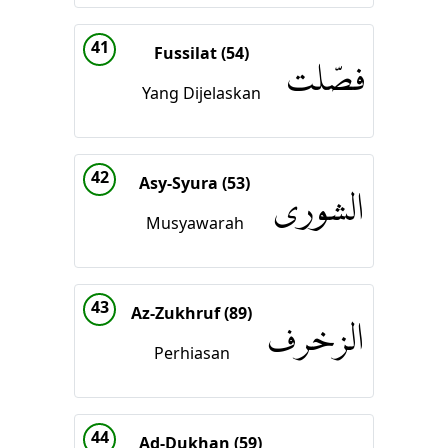
41
Fussilat (54)
فصّلت
Yang Dijelaskan
42
Asy-Syura (53)
الشورى
Musyawarah
43
Az-Zukhruf (89)
الزخرف
Perhiasan
44
Ad-Dukhan (59)