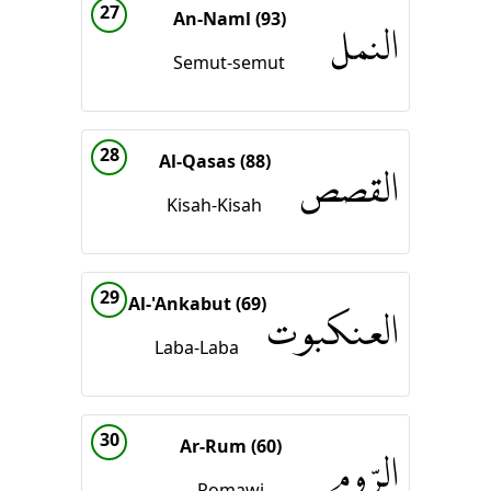
27
An-Naml (93)
النمل
Semut-semut
28
Al-Qasas (88)
القصص
Kisah-Kisah
29
Al-'Ankabut (69)
العنكبوت
Laba-Laba
30
Ar-Rum (60)
الرّوم
Romawi