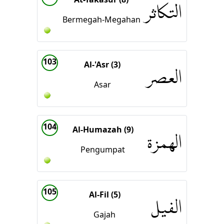
التكاثر
Bermegah-Megahan
103
Al-'Asr (3)
العصر
Asar
104
Al-Humazah (9)
الهمزة
Pengumpat
105
Al-Fil (5)
الفيل
Gajah