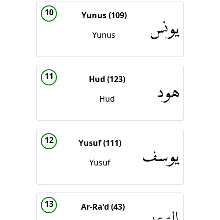
10
Yunus (109)
يونس
Yunus
11
Hud (123)
هود
Hud
12
Yusuf (111)
يوسف
Yusuf
13
Ar-Ra'd (43)