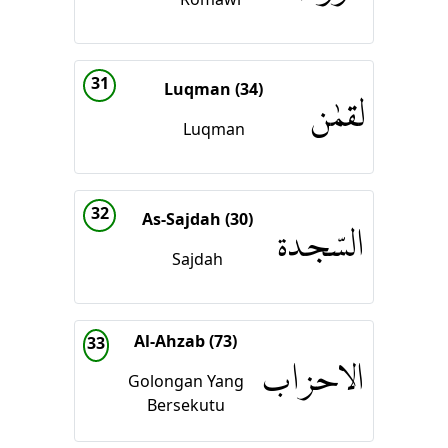
31
Luqman (34)
لقمٰن
Luqman
32
As-Sajdah (30)
السّجدة
Sajdah
Al-Ahzab (73)
33
الاحزاب
Golongan Yang
Bersekutu