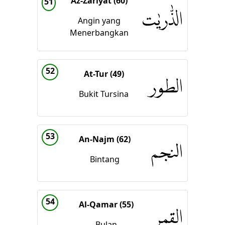
Az-Zariyat (60)
51
الذّٰريٰت
Angin yang
Menerbangkan
52
At-Tur (49)
الطور
Bukit Tursina
53
An-Najm (62)
النجم
Bintang
54
Al-Qamar (55)
القمر
Bulan