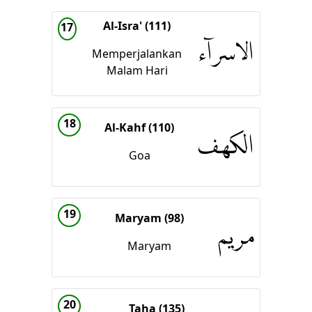
Al-Isra' (111)
17
الاسراۤء
Memperjalankan
Malam Hari
18
Al-Kahf (110)
الكهف
Goa
19
Maryam (98)
مريم
Maryam
20
Taha (135)