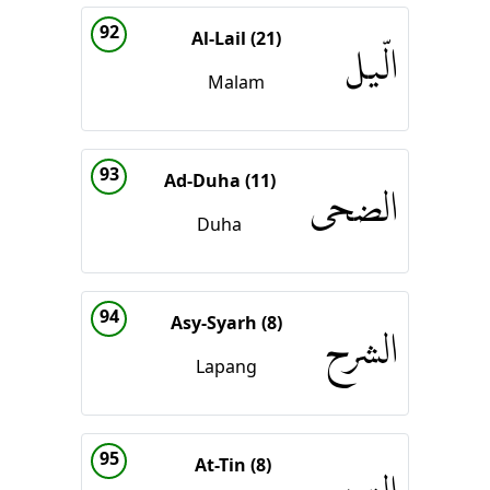
92
Al-Lail (21)
الّيل
Malam
93
Ad-Duha (11)
الضحى
Duha
94
Asy-Syarh (8)
الشرح
Lapang
95
At-Tin (8)